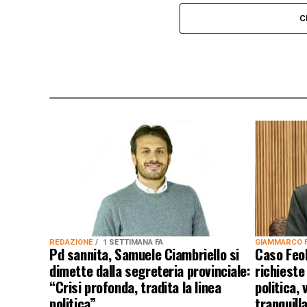
C
REDAZIONE
1 SETTIMANA FA
GIAMMARCO 
Pd sannita, Samuele Ciambriello si
Caso Feol
dimette dalla segreteria provinciale:
richieste 
“Crisi profonda, tradita la linea
politica,
politica”
tranquil