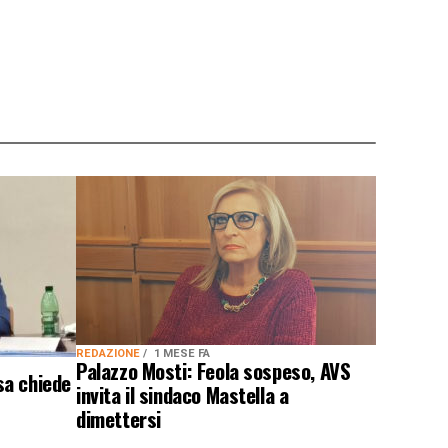
REDAZIONE
1 MESE FA
Palazzo Mosti: Feola sospeso, AVS
sa chiede
invita il sindaco Mastella a
dimettersi