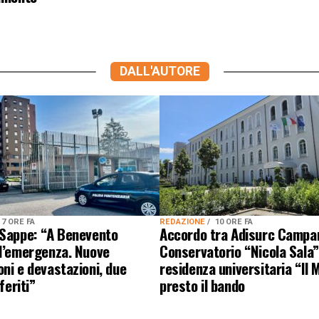
DALL'AUTORE
7 ORE FA
REDAZIONE
10 ORE FA
 Sappe: “A Benevento
Accordo tra Adisurc Campa
 l’emergenza. Nuove
Conservatorio “Nicola Sala”
ni e devastazioni, due
residenza universitaria “Il M
 feriti”
presto il bando