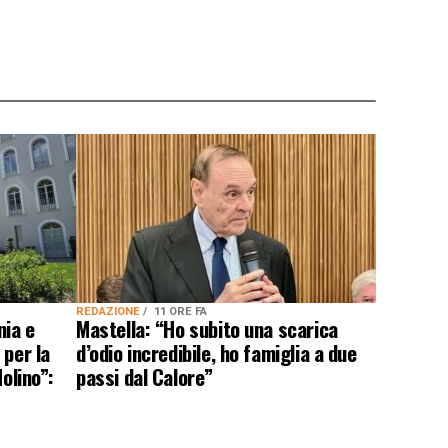
REDAZIONE
11 ORE FA
nia e
Mastella: “Ho subito una scarica
 per la
d’odio incredibile, ho famiglia a due
olino”:
passi dal Calore”