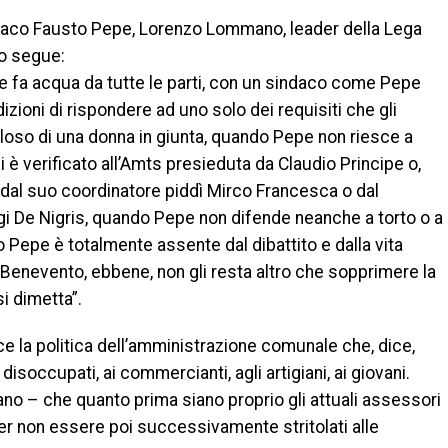
ndaco Fausto Pepe, Lorenzo Lommano, leader della Lega
to segue:
 fa acqua da tutte le parti, con un sindaco come Pepe
zioni di rispondere ad uno solo dei requisiti che gli
oso di una donna in giunta, quando Pepe non riesce a
è verificato all’Amts presieduta da Claudio Principe o,
dal suo coordinatore piddì Mirco Francesca o dal
gi De Nigris, quando Pepe non difende neanche a torto o a
 Pepe è totalmente assente dal dibattito e dalla vita
enevento, ebbene, non gli resta altro che sopprimere la
i dimetta”.
 la politica dell’amministrazione comunale che, dice,
isoccupati, ai commercianti, agli artigiani, ai giovani.
o – che quanto prima siano proprio gli attuali assessori
er non essere poi successivamente stritolati alle