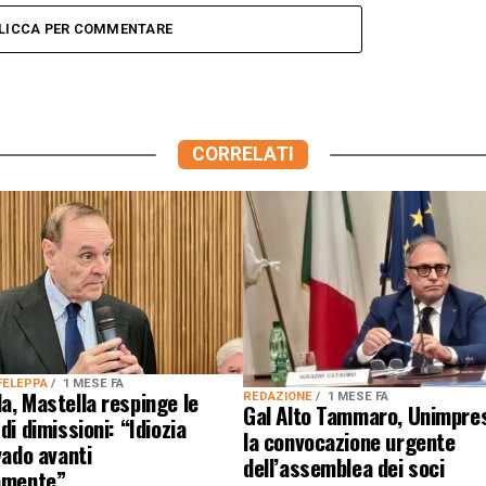
LICCA PER COMMENTARE
CORRELATI
FELEPPA
1 MESE FA
a, Mastella respinge le
REDAZIONE
1 MESE FA
Gal Alto Tammaro, Unimpre
di dimissioni: “Idiozia
la convocazione urgente
 vado avanti
dell’assemblea dei soci
lamente”