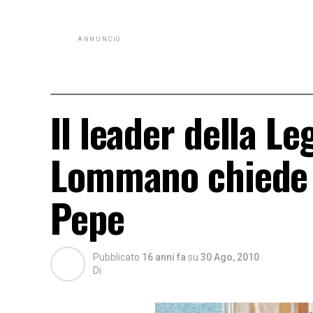
ANNUNCIO
Il leader della L
Lommano chiede l
Pepe
Pubblicato
16 anni fa
su
30 Ago, 2010
Di