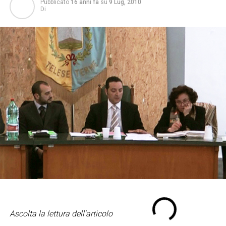
Pubblicato
16 anni fa
su
9 Lug, 2010
Di
Ascolta la lettura dell'articolo