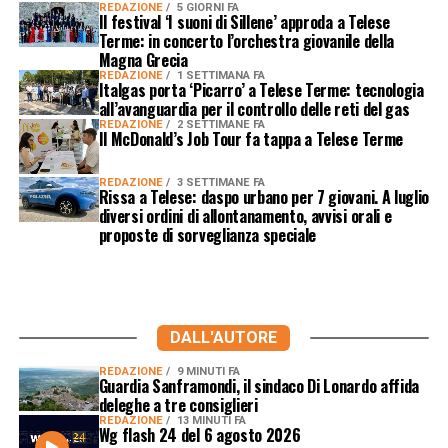
REDAZIONE
5 GIORNI FA
Il festival ‘I suoni di Sillene’ approda a Telese
Terme: in concerto l’orchestra giovanile della
Magna Grecia
REDAZIONE
1 SETTIMANA FA
Italgas porta ‘Picarro’ a Telese Terme: tecnologia
all’avanguardia per il controllo delle reti del gas
REDAZIONE
2 SETTIMANE FA
Il McDonald’s Job Tour fa tappa a Telese Terme
REDAZIONE
3 SETTIMANE FA
Rissa a Telese: daspo urbano per 7 giovani. A luglio
diversi ordini di allontanamento, avvisi orali e
proposte di sorveglianza speciale
DALL'AUTORE
REDAZIONE
9 MINUTI FA
Guardia Sanframondi, il sindaco Di Lonardo affida
deleghe a tre consiglieri
REDAZIONE
13 MINUTI FA
Wg flash 24 del 6 agosto 2026