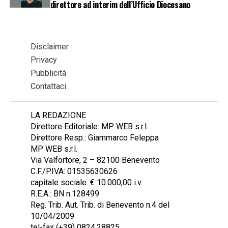
direttore ad interim dell’Ufficio Diocesano
Disclaimer
Privacy
Pubblicità
Contattaci
LA REDAZIONE
Direttore Editoriale: MP WEB s.r.l.
Direttore Resp.: Giammarco Feleppa
MP WEB s.r.l.
Via Valfortore, 2 – 82100 Benevento
C.F./P.IVA: 01535630626
capitale sociale: € 10.000,00 i.v.
R.E.A.: BN n.128499
Reg. Trib. Aut. Trib. di Benevento n.4 del
10/04/2009
tel-fax (+39) 0824.28825