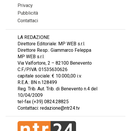
Privacy
Pubblicità
Contattaci
LA REDAZIONE
Direttore Editoriale: MP WEB s.r.l.
Direttore Resp.: Giammarco Feleppa
MP WEB s.r.l.
Via Valfortore, 2 – 82100 Benevento
C.F./P.IVA: 01535630626
capitale sociale: € 10.000,00 i.v.
R.E.A.: BN n.128499
Reg. Trib. Aut. Trib. di Benevento n.4 del
10/04/2009
tel-fax (+39) 0824.28825
Contattaci: redazione@ntr24.tv