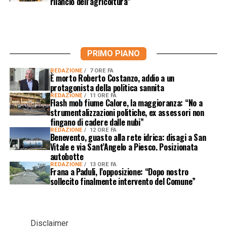
rilancio dell’agricoltura”
PRIMO PIANO
REDAZIONE
7 ORE FA
È morto Roberto Costanzo, addio a un
protagonista della politica sannita
REDAZIONE
11 ORE FA
Flash mob fiume Calore, la maggioranza: “No a
strumentalizzazioni politiche, ex assessori non
fingano di cadere dalle nubi”
REDAZIONE
12 ORE FA
Benevento, guasto alla rete idrica: disagi a San
Vitale e via Sant’Angelo a Piesco. Posizionata
autobotte
REDAZIONE
13 ORE FA
Frana a Paduli, l’opposizione: “Dopo nostro
sollecito finalmente intervento del Comune”
Disclaimer