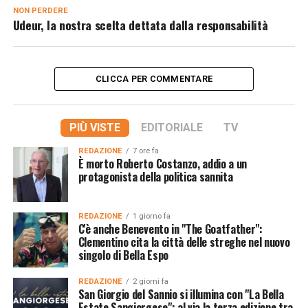
NON PERDERE
Udeur, la nostra scelta dettata dalla responsabilità
CLICCA PER COMMENTARE
PIÙ VISTE
EDITORIALE
TV
REDAZIONE
7 ore fa
È morto Roberto Costanzo, addio a un
protagonista della politica sannita
REDAZIONE
1 giorno fa
C'è anche Benevento in "The Goatfather":
Clementino cita la città delle streghe nel nuovo
singolo di Bella Espo
REDAZIONE
2 giorni fa
San Giorgio del Sannio si illumina con "La Bella
Estate Sangiorgese": al via la terza edizione tra