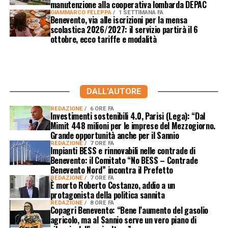
manutenzione alla cooperativa lombarda DEPAC
GIAMMARCO FELEPPA
1 SETTIMANA FA
Benevento, via alle iscrizioni per la mensa
scolastica 2026/2027: il servizio partirà il 6
ottobre, ecco tariffe e modalità
DALL'AUTORE
REDAZIONE
6 ORE FA
Investimenti sostenibili 4.0, Parisi (Lega): “Dal
Mimit 448 milioni per le imprese del Mezzogiorno.
Grande opportunità anche per il Sannio
REDAZIONE
7 ORE FA
Impianti BESS e rinnovabili nelle contrade di
Benevento: il Comitato “No BESS – Contrade
Benevento Nord” incontra il Prefetto
REDAZIONE
7 ORE FA
È morto Roberto Costanzo, addio a un
protagonista della politica sannita
REDAZIONE
8 ORE FA
Copagri Benevento: “Bene l’aumento del gasolio
agricolo, ma al Sannio serve un vero piano di