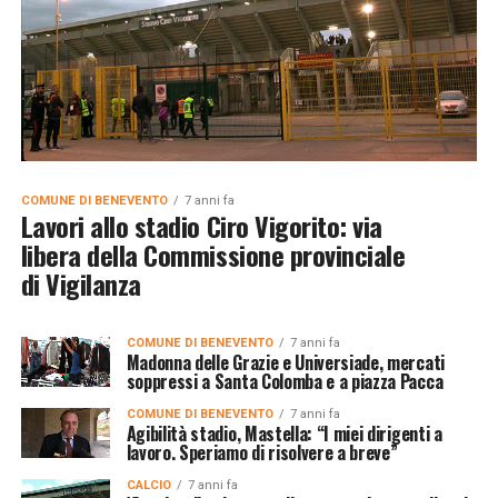
COMUNE DI BENEVENTO
7 anni fa
Lavori allo stadio Ciro Vigorito: via
libera della Commissione provinciale
di Vigilanza
COMUNE DI BENEVENTO
7 anni fa
Madonna delle Grazie e Universiade, mercati
soppressi a Santa Colomba e a piazza Pacca
COMUNE DI BENEVENTO
7 anni fa
Agibilità stadio, Mastella: “I miei dirigenti a
lavoro. Speriamo di risolvere a breve”
CALCIO
7 anni fa