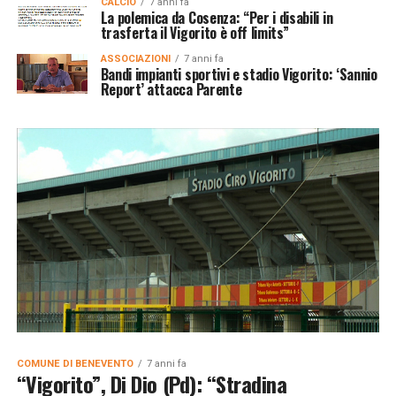
CALCIO
7 anni fa
La polemica da Cosenza: “Per i disabili in
trasferta il Vigorito è off limits”
ASSOCIAZIONI
7 anni fa
Bandi impianti sportivi e stadio Vigorito: ‘Sannio
Report’ attacca Parente
COMUNE DI BENEVENTO
7 anni fa
“Vigorito”, Di Dio (Pd): “Stradina