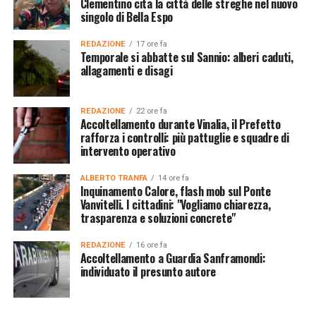
Clementino cita la città delle streghe nel nuovo
singolo di Bella Espo
REDAZIONE
17 ore fa
Temporale si abbatte sul Sannio: alberi caduti,
allagamenti e disagi
REDAZIONE
22 ore fa
Accoltellamento durante Vinalia, il Prefetto
rafforza i controlli: più pattuglie e squadre di
intervento operativo
ALBERTO TRANFA
14 ore fa
Inquinamento Calore, flash mob sul Ponte
Vanvitelli. I cittadini: "Vogliamo chiarezza,
trasparenza e soluzioni concrete"
REDAZIONE
16 ore fa
Accoltellamento a Guardia Sanframondi:
individuato il presunto autore