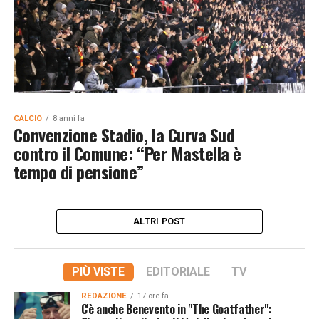
CALCIO
8 anni fa
Convenzione Stadio, la Curva Sud
contro il Comune: “Per Mastella è
tempo di pensione”
ALTRI POST
PIÙ VISTE
EDITORIALE
TV
REDAZIONE
17 ore fa
C'è anche Benevento in "The Goatfather":