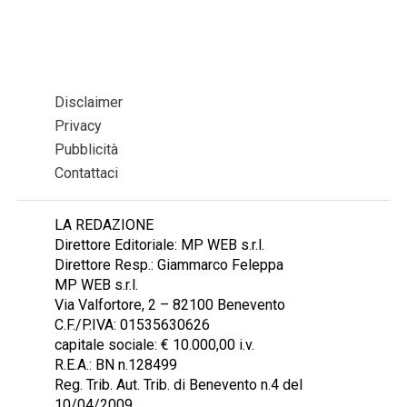
Disclaimer
Privacy
Pubblicità
Contattaci
LA REDAZIONE
Direttore Editoriale: MP WEB s.r.l.
Direttore Resp.: Giammarco Feleppa
MP WEB s.r.l.
Via Valfortore, 2 – 82100 Benevento
C.F./P.IVA: 01535630626
capitale sociale: € 10.000,00 i.v.
R.E.A.: BN n.128499
Reg. Trib. Aut. Trib. di Benevento n.4 del
10/04/2009