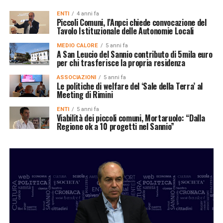
ENTI
4 anni fa
Piccoli Comuni, l’Anpci chiede convocazione del
Tavolo Istituzionale delle Autonomie Locali
MEDIO CALORE
5 anni fa
A San Leucio del Sannio contributo di 5mila euro
per chi trasferisce la propria residenza
ASSOCIAZIONI
5 anni fa
Le politiche di welfare del ‘Sale della Terra’ al
Meeting di Rimini
ENTI
5 anni fa
Viabilità dei piccoli comuni, Mortaruolo: “Dalla
Regione ok a 10 progetti nel Sannio”