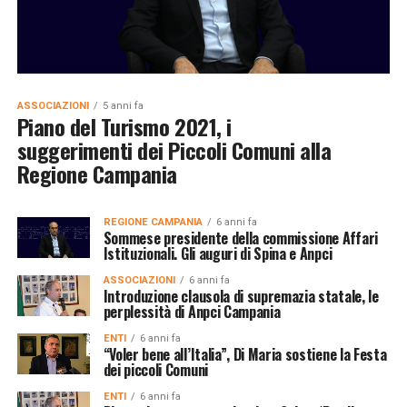
ASSOCIAZIONI
5 anni fa
Piano del Turismo 2021, i
suggerimenti dei Piccoli Comuni alla
Regione Campania
REGIONE CAMPANIA
6 anni fa
Sommese presidente della commissione Affari
Istituzionali. Gli auguri di Spina e Anpci
ASSOCIAZIONI
6 anni fa
Introduzione clausola di supremazia statale, le
perplessità di Anpci Campania
ENTI
6 anni fa
“Voler bene all’Italia”, Di Maria sostiene la Festa
dei piccoli Comuni
ENTI
6 anni fa