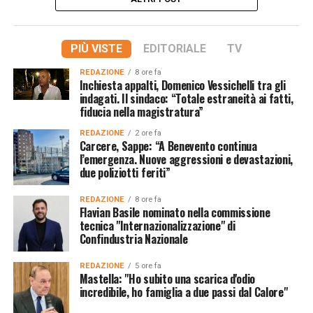
PIÙ VISTE
EDITORIALE
TV
REDAZIONE
8 ore fa
Inchiesta appalti, Domenico Vessichelli tra gli
indagati. Il sindaco: “Totale estraneità ai fatti,
fiducia nella magistratura”
REDAZIONE
2 ore fa
Carcere, Sappe: “A Benevento continua
l’emergenza. Nuove aggressioni e devastazioni,
due poliziotti feriti”
REDAZIONE
8 ore fa
Flavian Basile nominato nella commissione
tecnica "Internazionalizzazione" di
Confindustria Nazionale
REDAZIONE
5 ore fa
Mastella: "Ho subito una scarica d'odio
incredibile, ho famiglia a due passi dal Calore"