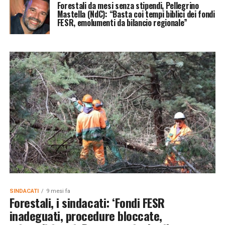
Forestali da mesi senza stipendi, Pellegrino
Mastella (NdC): “Basta coi tempi biblici dei fondi
FESR, emolumenti da bilancio regionale”
SINDACATI
9 mesi fa
Forestali, i sindacati: ‘Fondi FESR
inadeguati, procedure bloccate,