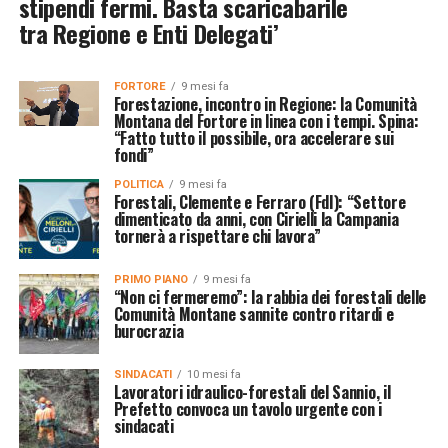
stipendi fermi. Basta scaricabarile
tra Regione e Enti Delegati’
FORTORE
9 mesi fa
Forestazione, incontro in Regione: la Comunità
Montana del Fortore in linea con i tempi. Spina:
“Fatto tutto il possibile, ora accelerare sui
fondi”
POLITICA
9 mesi fa
Forestali, Clemente e Ferraro (FdI): “Settore
dimenticato da anni, con Cirielli la Campania
tornerà a rispettare chi lavora”
PRIMO PIANO
9 mesi fa
“Non ci fermeremo”: la rabbia dei forestali delle
Comunità Montane sannite contro ritardi e
burocrazia
SINDACATI
10 mesi fa
Lavoratori idraulico-forestali del Sannio, il
Prefetto convoca un tavolo urgente con i
sindacati