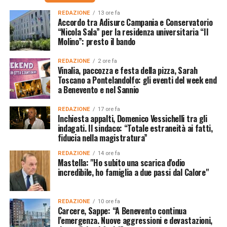
REDAZIONE
13 ore fa
Accordo tra Adisurc Campania e Conservatorio
“Nicola Sala” per la residenza universitaria “Il
Molino”: presto il bando
REDAZIONE
2 ore fa
Vinalia, paccozza e festa della pizza, Sarah
Toscano a Pontelandolfo: gli eventi del week end
a Benevento e nel Sannio
REDAZIONE
17 ore fa
Inchiesta appalti, Domenico Vessichelli tra gli
indagati. Il sindaco: “Totale estraneità ai fatti,
fiducia nella magistratura”
REDAZIONE
14 ore fa
Mastella: "Ho subito una scarica d'odio
incredibile, ho famiglia a due passi dal Calore"
REDAZIONE
10 ore fa
Carcere, Sappe: “A Benevento continua
l’emergenza. Nuove aggressioni e devastazioni,