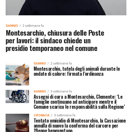
SANNIO
2 settimane fa
Montesarchio, chiusura delle Poste
per lavori: il sindaco chiede un
presidio temporaneo nel comune
SANNIO
2 settimane fa
Montesarchio, tutela degli animali durante le
ondate di calore: firmata l’ordinanza
SANNIO
3 settimane fa
Assegni di cura a Montesarchio, Clemente: ‘Le
famiglie continuano ad anticipare mentre il
Comune scarica le responsabilità sulla Regione’
CRONACA
3 settimane fa
Tentato omicidio di Montesarchio, la Cassazione
annulla di nuovo la conferma del carcere per
19enne beneventano