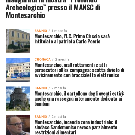
Archeologico” presso il MANSC di
Montesarchio
SANNIO
1 mese fa
Montesarchio, l’I.C. Primo Circolo sarà
intitolato al patriota Carlo Poerio
CRONACA
2 mesi fa
Montesarchio, maltrattamenti e atti
persecutori all’ex compagna: scatta divieto di
avvicinamento con braccialetto elettronico
SANNIO
2 mesi fa
Montesarchio, il cartellone degli eventi estivi:
anche una rassegna interamente dedicata ai
bambini
SANNIO
2 mesi fa
Montesarchio, incendio zona industriale: il
sindaco Sandomenico revoca parzialmente
restrizioni alimentari