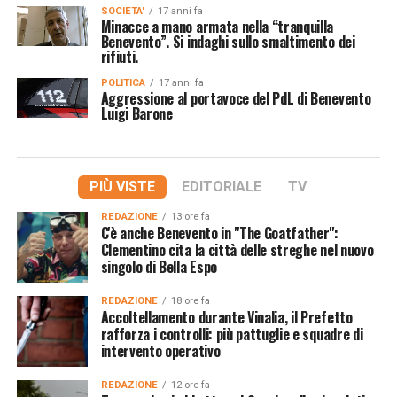
SOCIETA'
17 anni fa
Minacce a mano armata nella “tranquilla
Benevento”. Si indaghi sullo smaltimento dei
rifiuti.
POLITICA
17 anni fa
Aggressione al portavoce del PdL di Benevento
Luigi Barone
PIÙ VISTE
EDITORIALE
TV
REDAZIONE
13 ore fa
C'è anche Benevento in "The Goatfather":
Clementino cita la città delle streghe nel nuovo
singolo di Bella Espo
REDAZIONE
18 ore fa
Accoltellamento durante Vinalia, il Prefetto
rafforza i controlli: più pattuglie e squadre di
intervento operativo
REDAZIONE
12 ore fa