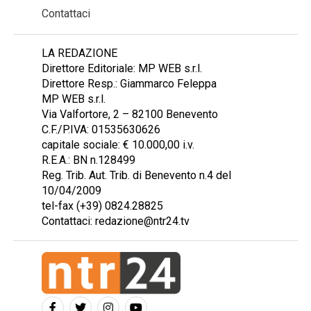
Contattaci
LA REDAZIONE
Direttore Editoriale: MP WEB s.r.l.
Direttore Resp.: Giammarco Feleppa
MP WEB s.r.l.
Via Valfortore, 2 – 82100 Benevento
C.F./P.IVA: 01535630626
capitale sociale: € 10.000,00 i.v.
R.E.A.: BN n.128499
Reg. Trib. Aut. Trib. di Benevento n.4 del
10/04/2009
tel-fax (+39) 0824.28825
Contattaci: redazione@ntr24.tv