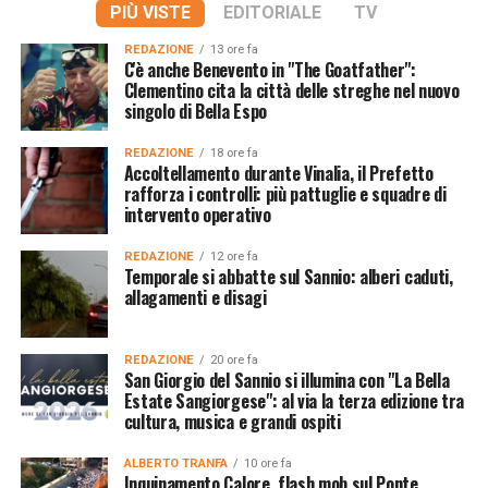
PIÙ VISTE
EDITORIALE
TV
REDAZIONE
13 ore fa
C'è anche Benevento in "The Goatfather":
Clementino cita la città delle streghe nel nuovo
singolo di Bella Espo
REDAZIONE
18 ore fa
Accoltellamento durante Vinalia, il Prefetto
rafforza i controlli: più pattuglie e squadre di
intervento operativo
REDAZIONE
12 ore fa
Temporale si abbatte sul Sannio: alberi caduti,
allagamenti e disagi
REDAZIONE
20 ore fa
San Giorgio del Sannio si illumina con "La Bella
Estate Sangiorgese": al via la terza edizione tra
cultura, musica e grandi ospiti
ALBERTO TRANFA
10 ore fa
Inquinamento Calore, flash mob sul Ponte