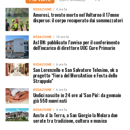
REDAZIONE
4 ore fa
Amorosi, trovato morto nel Volturno il 17enne
disperso: il corpo recuperato dai sommozzatori
REDAZIONE
10 ore fa
Asl BN: pubblicato l’avviso per il conferimento
dell’incarico di direttore UOC Cure Primarie
REDAZIONE
6 ore fa
San Lorenzello e San Salvatore Telesino, ok a
progetto “Fiera del MercAntico e Festa dello
Struppolo”
REDAZIONE
6 ore fa
Undici nascite in 24 ore al 'San Pio': da gennaio
già 550 nuovi nati
REDAZIONE
4 ore fa
Austo a’ la Terra, a San Giorgio la Molara due
serate tra tradizione, cultura e musica