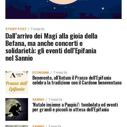
STICKY POST
7 mesi fa
Dall’arrivo dei Magi alla gioia della
Befana, ma anche concerti e
solidarietà: gli eventi dell’Epifania
nel Sannio
ECONOMIA
7 mesi fa
Benevento, all’Antum il Pranzo dell’Epifania
celebra la tradizione con il Cardone beneventano
SANNIO
7 mesi fa
‘Natale insieme a Paupisi’: tombolata ed eventi
per grandi e piccoli in attesa dell’Epifania
SANNIO
2 anni fa