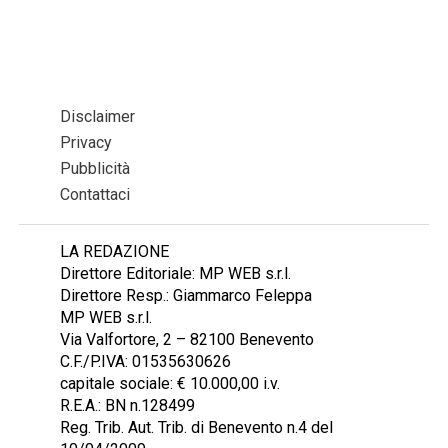
Disclaimer
Privacy
Pubblicità
Contattaci
LA REDAZIONE
Direttore Editoriale: MP WEB s.r.l.
Direttore Resp.: Giammarco Feleppa
MP WEB s.r.l.
Via Valfortore, 2 – 82100 Benevento
C.F./P.IVA: 01535630626
capitale sociale: € 10.000,00 i.v.
R.E.A.: BN n.128499
Reg. Trib. Aut. Trib. di Benevento n.4 del