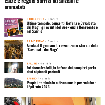
calze e regala sorrisi ad anziani e
ammalati
STICKY POST
3 anni fa
Ultime tombole, concerti, Befana e Cavalcata
dei Magi: gli eventi del week end a Benevento e
nel Sannio
PRIMO PIANO
3 anni fa
Airola, il 6 gennaio la rievocazione storica della
“Cavalcata dei Magi”
SALUTE
4 anni fa
Fatebenefratelli, la befana dei pompieri porta
doni ai piccoli pazienti
SANNIO
4 anni fa
Paupisi, tombolata e disco music per salutare
l’Epifania 2023