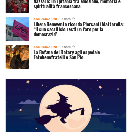
Nazzaro: un’Epifania tra emozione, memoria e
spiritualità francescana
ASSOCIAZIONI
7 mesi fa
Libera Benevento ricorda Piersanti Mattarella:
“Il suo sacrificio resti un faro per la
democrazia”
ASSOCIAZIONI
7 mesi fa
La Befana del Rotary agli ospedale
Fatebenefratelli e San Pio