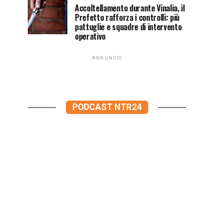
Accoltellamento durante Vinalia, il
Prefetto rafforza i controlli: più
pattuglie e squadre di intervento
operativo
ANNUNCIO
PODCAST NTR24