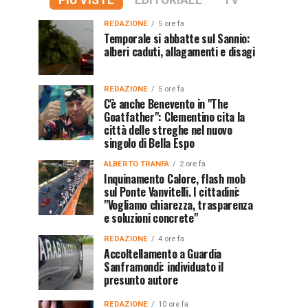
PIÙ VISTE
EDITORIALE
TV
REDAZIONE
5 ore fa
Temporale si abbatte sul Sannio:
alberi caduti, allagamenti e disagi
REDAZIONE
5 ore fa
C'è anche Benevento in "The
Goatfather": Clementino cita la
città delle streghe nel nuovo
singolo di Bella Espo
ALBERTO TRANFA
2 ore fa
Inquinamento Calore, flash mob
sul Ponte Vanvitelli. I cittadini:
"Vogliamo chiarezza, trasparenza
e soluzioni concrete"
REDAZIONE
4 ore fa
Accoltellamento a Guardia
Sanframondi: individuato il
presunto autore
REDAZIONE
10 ore fa