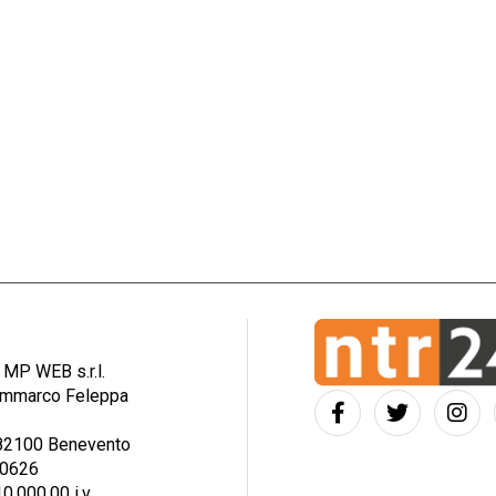
: MP WEB s.r.l.
iammarco Feleppa
– 82100 Benevento
30626
0.000,00 i.v.