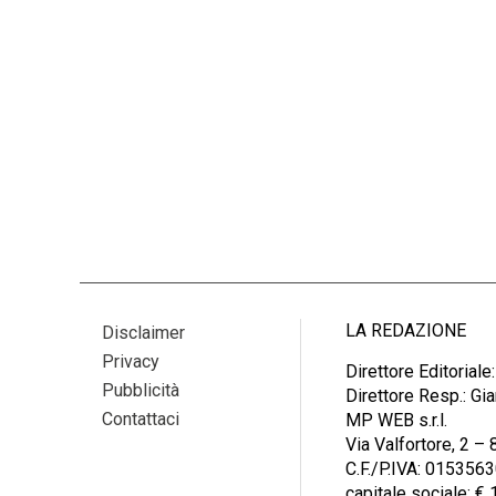
LA REDAZIONE
Disclaimer
Privacy
Direttore Editoriale
Pubblicità
Direttore Resp.: G
Contattaci
MP WEB s.r.l.
Via Valfortore, 2 
C.F./P.IVA: 015356
capitale sociale: € 1