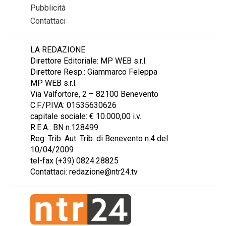
Pubblicità
Contattaci
LA REDAZIONE
Direttore Editoriale: MP WEB s.r.l.
Direttore Resp.: Giammarco Feleppa
MP WEB s.r.l.
Via Valfortore, 2 – 82100 Benevento
C.F./P.IVA: 01535630626
capitale sociale: € 10.000,00 i.v.
R.E.A.: BN n.128499
Reg. Trib. Aut. Trib. di Benevento n.4 del
10/04/2009
tel-fax (+39) 0824.28825
Contattaci: redazione@ntr24.tv