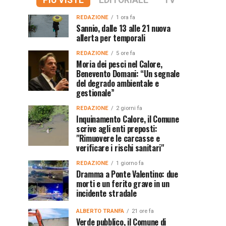
PIÙ VISTE
EDITORIALE
TV
REDAZIONE
1 ora fa
Sannio, dalle 13 alle 21 nuova
allerta per temporali
REDAZIONE
5 ore fa
Moria dei pesci nel Calore,
Benevento Domani: “Un segnale
del degrado ambientale e
gestionale”
REDAZIONE
2 giorni fa
Inquinamento Calore, il Comune
scrive agli enti preposti:
"Rimuovere le carcasse e
verificare i rischi sanitari"
REDAZIONE
1 giorno fa
Dramma a Ponte Valentino: due
morti e un ferito grave in un
incidente stradale
ALBERTO TRANFA
21 ore fa
Verde pubblico, il Comune di