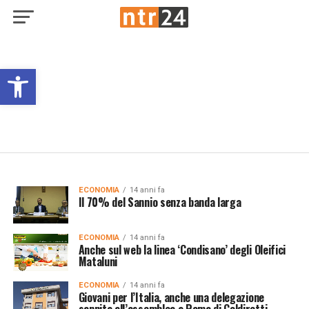
Open toolbar
ECONOMIA
14 anni fa
Il 70% del Sannio senza banda larga
ECONOMIA
14 anni fa
Anche sul web la linea ‘Condisano’ degli Oleifici
Mataluni
ECONOMIA
14 anni fa
Giovani per l’Italia, anche una delegazione
sannita all’assemblea a Roma di Coldiretti