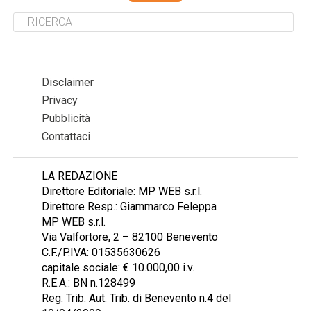
Disclaimer
Privacy
Pubblicità
Contattaci
LA REDAZIONE
Direttore Editoriale: MP WEB s.r.l.
Direttore Resp.: Giammarco Feleppa
MP WEB s.r.l.
Via Valfortore, 2 – 82100 Benevento
C.F./P.IVA: 01535630626
capitale sociale: € 10.000,00 i.v.
R.E.A.: BN n.128499
Reg. Trib. Aut. Trib. di Benevento n.4 del