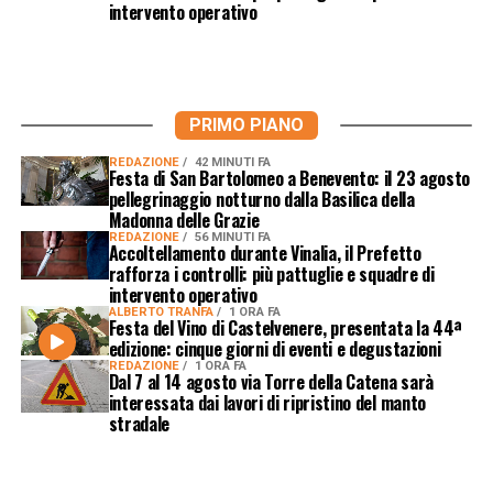
intervento operativo
PRIMO PIANO
REDAZIONE
42 MINUTI FA
Festa di San Bartolomeo a Benevento: il 23 agosto
pellegrinaggio notturno dalla Basilica della
Madonna delle Grazie
REDAZIONE
56 MINUTI FA
Accoltellamento durante Vinalia, il Prefetto
rafforza i controlli: più pattuglie e squadre di
intervento operativo
ALBERTO TRANFA
1 ORA FA
Festa del Vino di Castelvenere, presentata la 44ª
edizione: cinque giorni di eventi e degustazioni
REDAZIONE
1 ORA FA
Dal 7 al 14 agosto via Torre della Catena sarà
interessata dai lavori di ripristino del manto
stradale