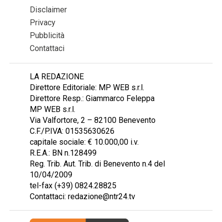
Disclaimer
Privacy
Pubblicità
Contattaci
LA REDAZIONE
Direttore Editoriale: MP WEB s.r.l.
Direttore Resp.: Giammarco Feleppa
MP WEB s.r.l.
Via Valfortore, 2 – 82100 Benevento
C.F./P.IVA: 01535630626
capitale sociale: € 10.000,00 i.v.
R.E.A.: BN n.128499
Reg. Trib. Aut. Trib. di Benevento n.4 del
10/04/2009
tel-fax (+39) 0824.28825
Contattaci: redazione@ntr24.tv