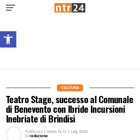
Open toolbar
CULTURA
Teatro Stage, successo al Comunale
di Benevento con Ibride Incursioni
Inebriate di Brindisi
Pubblicato
1 mese fa
su
1 Lug, 2026
Di
redazione