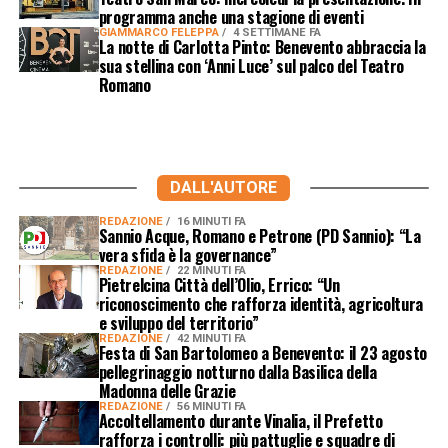
programma anche una stagione di eventi
GIAMMARCO FELEPPA
4 SETTIMANE FA
La notte di Carlotta Pinto: Benevento abbraccia la
sua stellina con ‘Anni Luce’ sul palco del Teatro
Romano
DALL'AUTORE
REDAZIONE
16 MINUTI FA
Sannio Acque, Romano e Petrone (PD Sannio): “La
vera sfida è la governance”
REDAZIONE
22 MINUTI FA
Pietrelcina Città dell’Olio, Errico: “Un
riconoscimento che rafforza identità, agricoltura
e sviluppo del territorio”
REDAZIONE
42 MINUTI FA
Festa di San Bartolomeo a Benevento: il 23 agosto
pellegrinaggio notturno dalla Basilica della
Madonna delle Grazie
REDAZIONE
56 MINUTI FA
Accoltellamento durante Vinalia, il Prefetto
rafforza i controlli: più pattuglie e squadre di