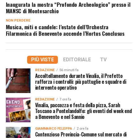
Inaugurata la mostra “Profondo Archeologico” presso il
MANSC di Montesarchio
NON PERDERE
Musica, miti e candele: l’estate dell’Orchestra
Filarmonica di Benevento accende l’Hortus Conclusus
PIÙ VISTE
EDITORIALE
TV
REDAZIONE
56 minuti fa
Accoltellamento durante Vinalia, il Prefetto
rafforza i controlli: più pattuglie e squadre di
intervento operativo
REDAZIONE
7 ore fa
Vinalia, paccozza e festa della pizza, Sarah
Toscano a Pontelandolfo: gli eventi del week end
a Benevento e nel Sannio
GIAMMARCO FELEPPA
2 ore fa
Contenzioso Provincia-Comune sul mercato di