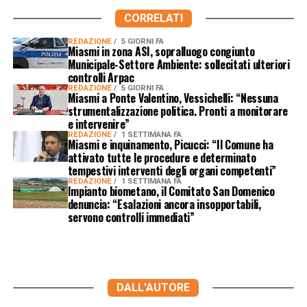
CORRELATI
REDAZIONE
5 GIORNI FA
Miasmi in zona ASI, sopralluogo congiunto
Municipale-Settore Ambiente: sollecitati ulteriori
controlli Arpac
REDAZIONE
5 GIORNI FA
Miasmi a Ponte Valentino, Vessichelli: “Nessuna
strumentalizzazione politica. Pronti a monitorare
e intervenire”
REDAZIONE
1 SETTIMANA FA
Miasmi e inquinamento, Picucci: “Il Comune ha
attivato tutte le procedure e determinato
tempestivi interventi degli organi competenti”
REDAZIONE
1 SETTIMANA FA
Impianto biometano, il Comitato San Domenico
denuncia: “Esalazioni ancora insopportabili,
servono controlli immediati”
DALL'AUTORE