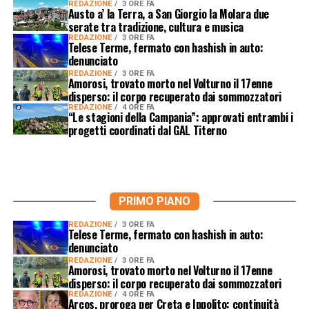
REDAZIONE
3 ORE FA
Austo a’ la Terra, a San Giorgio la Molara due
serate tra tradizione, cultura e musica
REDAZIONE
3 ORE FA
Telese Terme, fermato con hashish in auto:
denunciato
REDAZIONE
3 ORE FA
Amorosi, trovato morto nel Volturno il 17enne
disperso: il corpo recuperato dai sommozzatori
REDAZIONE
4 ORE FA
“Le stagioni della Campania”: approvati entrambi i
progetti coordinati dal GAL Titerno
PRIMO PIANO
REDAZIONE
3 ORE FA
Telese Terme, fermato con hashish in auto:
denunciato
REDAZIONE
3 ORE FA
Amorosi, trovato morto nel Volturno il 17enne
disperso: il corpo recuperato dai sommozzatori
REDAZIONE
4 ORE FA
Arcos, proroga per Creta e Ippolito: continuità