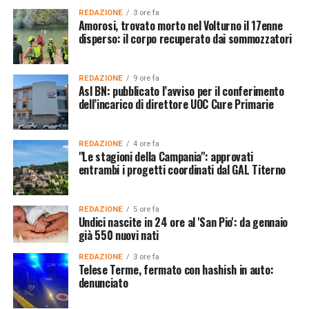
REDAZIONE
3 ore fa
Amorosi, trovato morto nel Volturno il 17enne
disperso: il corpo recuperato dai sommozzatori
REDAZIONE
9 ore fa
Asl BN: pubblicato l’avviso per il conferimento
dell’incarico di direttore UOC Cure Primarie
REDAZIONE
4 ore fa
"Le stagioni della Campania": approvati
entrambi i progetti coordinati dal GAL Titerno
REDAZIONE
5 ore fa
Undici nascite in 24 ore al 'San Pio': da gennaio
già 550 nuovi nati
REDAZIONE
3 ore fa
Telese Terme, fermato con hashish in auto:
denunciato