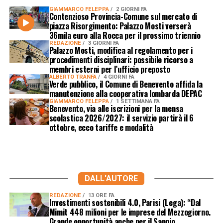
GIAMMARCO FELEPPA
2 GIORNI FA
Contenzioso Provincia-Comune sul mercato di
piazza Risorgimento: Palazzo Mosti verserà
36mila euro alla Rocca per il prossimo triennio
REDAZIONE
3 GIORNI FA
Palazzo Mosti, modifica al regolamento per i
procedimenti disciplinari: possibile ricorso a
membri esterni per l’ufficio preposto
ALBERTO TRANFA
4 GIORNI FA
Verde pubblico, il Comune di Benevento affida la
manutenzione alla cooperativa lombarda DEPAC
GIAMMARCO FELEPPA
1 SETTIMANA FA
Benevento, via alle iscrizioni per la mensa
scolastica 2026/2027: il servizio partirà il 6
ottobre, ecco tariffe e modalità
DALL'AUTORE
REDAZIONE
13 ORE FA
Investimenti sostenibili 4.0, Parisi (Lega): “Dal
Mimit 448 milioni per le imprese del Mezzogiorno.
Grande opportunità anche per il Sannio