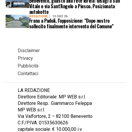
Benevento, guasto alla rete idrica: disagi a San
Vitale e via Sant’Angelo a Piesco. Posizionata
autobotte
REDAZIONE
19 ORE FA
Frana a Paduli, l’opposizione: “Dopo nostro
sollecito finalmente intervento del Comune”
Disclaimer
Privacy
Pubblicità
Contattaci
LA REDAZIONE
Direttore Editoriale: MP WEB s.r.l.
Direttore Resp.: Giammarco Feleppa
MP WEB s.r.l.
Via Valfortore, 2 – 82100 Benevento
C.F./P.IVA: 01535630626
capitale sociale: € 10.000,00 i.v.