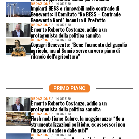
REDAZIONE
14 ORE FA
Impianti BESS e rinnovabili nelle contrade di
Benevento: il Comitato “No BESS – Contrade
Benevento Nord” incontra il Prefetto
REDAZIONE
14 ORE FA
È morto Roberto Costanzo, addio a un
protagonista della politica sannita
REDAZIONE
14 ORE FA
Copagri Benevento: “Bene l’aumento del gasolio
agricolo, ma al Sannio serve un vero piano di
rilancio dell’agricoltura”
PRIMO PIANO
REDAZIONE
14 ORE FA
È morto Roberto Costanzo, addio a un
protagonista della politica sannita
REDAZIONE
18 ORE FA
Flash mob fiume Calore, la maggioranza: “No a
strumentalizzazioni politiche, ex assessori non
fingano di cadere dalle nubi”
REDAZIONE
18 ORE FA