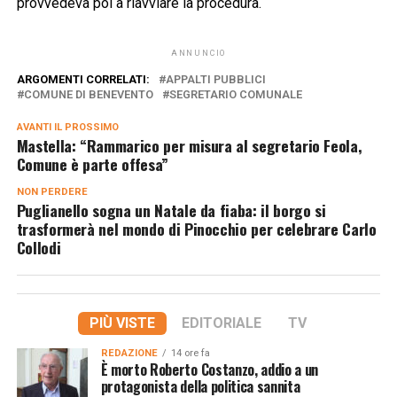
provvedeva poi a riavviare la procedura.
ANNUNCIO
ARGOMENTI CORRELATI:
APPALTI PUBBLICI
COMUNE DI BENEVENTO
SEGRETARIO COMUNALE
AVANTI IL ​​PROSSIMO
Mastella: “Rammarico per misura al segretario Feola,
Comune è parte offesa”
NON PERDERE
Puglianello sogna un Natale da fiaba: il borgo si
trasformerà nel mondo di Pinocchio per celebrare Carlo
Collodi
PIÙ VISTE
EDITORIALE
TV
REDAZIONE
14 ore fa
È morto Roberto Costanzo, addio a un
protagonista della politica sannita