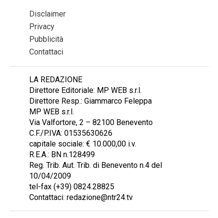
Disclaimer
Privacy
Pubblicità
Contattaci
LA REDAZIONE
Direttore Editoriale: MP WEB s.r.l.
Direttore Resp.: Giammarco Feleppa
MP WEB s.r.l.
Via Valfortore, 2 – 82100 Benevento
C.F./P.IVA: 01535630626
capitale sociale: € 10.000,00 i.v.
R.E.A.: BN n.128499
Reg. Trib. Aut. Trib. di Benevento n.4 del
10/04/2009
tel-fax (+39) 0824.28825
Contattaci: redazione@ntr24.tv