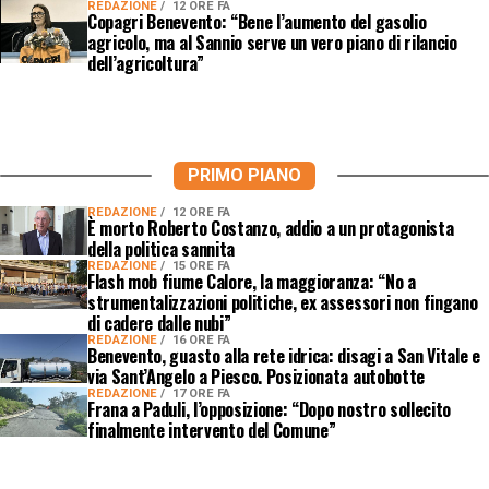
REDAZIONE
12 ORE FA
Copagri Benevento: “Bene l’aumento del gasolio
agricolo, ma al Sannio serve un vero piano di rilancio
dell’agricoltura”
PRIMO PIANO
REDAZIONE
12 ORE FA
È morto Roberto Costanzo, addio a un protagonista
della politica sannita
REDAZIONE
15 ORE FA
Flash mob fiume Calore, la maggioranza: “No a
strumentalizzazioni politiche, ex assessori non fingano
di cadere dalle nubi”
REDAZIONE
16 ORE FA
Benevento, guasto alla rete idrica: disagi a San Vitale e
via Sant’Angelo a Piesco. Posizionata autobotte
REDAZIONE
17 ORE FA
Frana a Paduli, l’opposizione: “Dopo nostro sollecito
finalmente intervento del Comune”