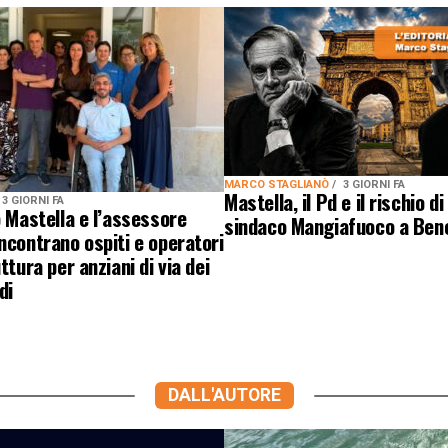
MARCO STAGLIANÒ
3 GIORNI FA
Mastella, il Pd e il rischio di
3 GIORNI FA
o Mastella e l’assessore
sindaco Mangiafuoco a Ben
ncontrano ospiti e operatori
ttura per anziani di via dei
di
DALL'AUTORE