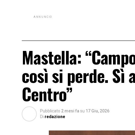
ANNUNCIO
Mastella: “Campo 
così si perde. Sì
Centro”
Pubblicato
2 mesi fa
su
17 Giu, 2026
Di
redazione