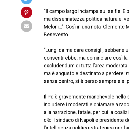
“Il campo largo inciampa sul selfie. E p
ma dissennatezza politica naturale: v
Meloni…”. Così in una nota Clemente Ma
Benevento.
“Lungi da me dare consigli, sebbene un
consentirebbe, ma cominciare così la 
excludendum di tutta l’area moderata è 
ma è angusto e destinato a perdere: m
senza centro, si è perso sempre e si 
Il Pd è gravemente manchevole nello s
includere i moderati e chiamare a racco
alla narrazione, fatale, per cui la coali
c’è: il sindaco di Napoli e presidente 
l’intelligenza politico-strategica per fa