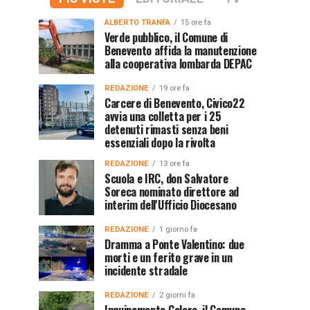
ALBERTO TRANFA
15 ore fa
Verde pubblico, il Comune di
Benevento affida la manutenzione
alla cooperativa lombarda DEPAC
REDAZIONE
19 ore fa
Carcere di Benevento, Civico22
avvia una colletta per i 25
detenuti rimasti senza beni
essenziali dopo la rivolta
REDAZIONE
13 ore fa
Scuola e IRC, don Salvatore
Soreca nominato direttore ad
interim dell'Ufficio Diocesano
REDAZIONE
1 giorno fa
Dramma a Ponte Valentino: due
morti e un ferito grave in un
incidente stradale
REDAZIONE
2 giorni fa