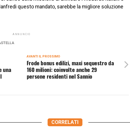
o a Manfredi questo mandato, sarebbe la migliore soluzione
ANNUNCIO
STELLA
AVANTI IL ​​PROSSIMO
Frode bonus edilizi, maxi sequestro da
e una
160 milioni: coinvolte anche 29
l
persone residenti nel Sannio
CORRELATI