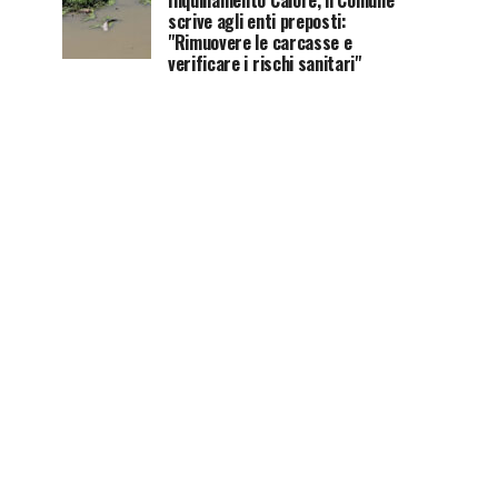
Inquinamento Calore, il Comune
scrive agli enti preposti:
"Rimuovere le carcasse e
verificare i rischi sanitari"