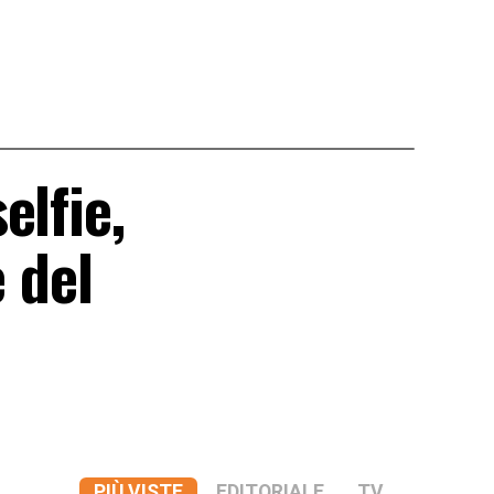
elfie,
 del
PIÙ VISTE
EDITORIALE
TV