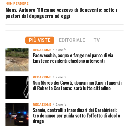
NON PERDERE
Mons. Autuoro 110esimo vescovo di Benevento: sette i
pastori dal dopoguerra ad oggi
PIÙ VISTE
EDITORIALE
TV
REDAZIONE
3 ore fa
Pacevecchia, acqua e fango nel parco di via
Einstein: residenti chiedono interventi
REDAZIONE
2 ore fa
San Marco dei Cavoti, domani mattina i funerali
di Roberto Costanzo: sarà lutto cittadino
REDAZIONE
2 ore fa
Sannio, controlli straordinari dei Carabinieri:
tre denunce per guida sotto l’effetto di alcol e
droga