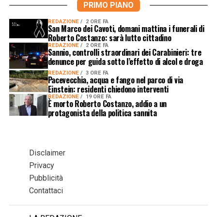
PRIMO PIANO
REDAZIONE
2 ORE FA
San Marco dei Cavoti, domani mattina i funerali di
Roberto Costanzo: sarà lutto cittadino
REDAZIONE
2 ORE FA
Sannio, controlli straordinari dei Carabinieri: tre
denunce per guida sotto l’effetto di alcol e droga
REDAZIONE
3 ORE FA
Pacevecchia, acqua e fango nel parco di via
Einstein: residenti chiedono interventi
REDAZIONE
19 ORE FA
È morto Roberto Costanzo, addio a un
protagonista della politica sannita
Disclaimer
Privacy
Pubblicità
Contattaci