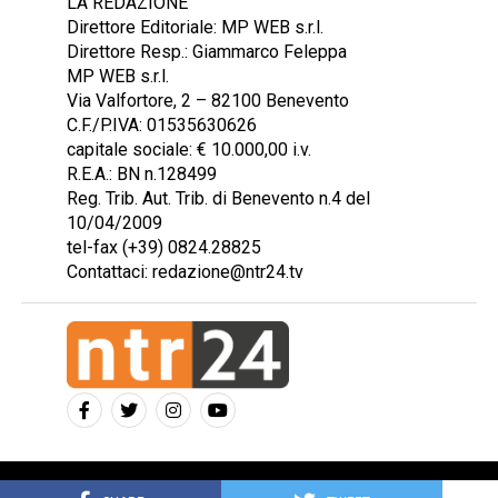
LA REDAZIONE
Direttore Editoriale: MP WEB s.r.l.
Direttore Resp.: Giammarco Feleppa
MP WEB s.r.l.
Via Valfortore, 2 – 82100 Benevento
C.F./P.IVA: 01535630626
capitale sociale: € 10.000,00 i.v.
R.E.A.: BN n.128499
Reg. Trib. Aut. Trib. di Benevento n.4 del
10/04/2009
tel-fax (+39) 0824.28825
Contattaci: redazione@ntr24.tv
Copyright © 2023 Intelligentia S.r.l.