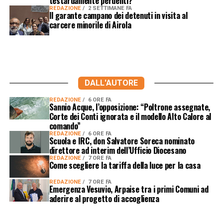
testardamente perdenti?”
REDAZIONE
2 SETTIMANE FA
Il garante campano dei detenuti in visita al
carcere minorile di Airola
DALL'AUTORE
REDAZIONE
6 ORE FA
Sannio Acque, l’opposizione: “Poltrone assegnate,
Corte dei Conti ignorata e il modello Alto Calore al
comando”
REDAZIONE
6 ORE FA
Scuola e IRC, don Salvatore Soreca nominato
direttore ad interim dell’Ufficio Diocesano
REDAZIONE
7 ORE FA
Come scegliere la tariffa della luce per la casa
REDAZIONE
7 ORE FA
Emergenza Vesuvio, Arpaise tra i primi Comuni ad
aderire al progetto di accoglienza