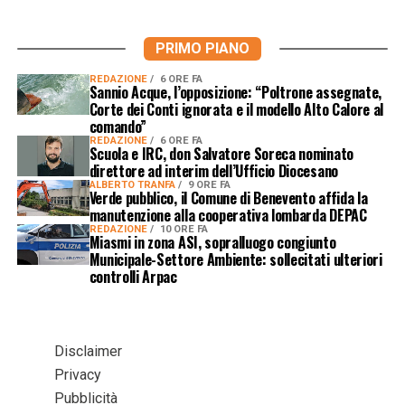
PRIMO PIANO
REDAZIONE
6 ORE FA
Sannio Acque, l’opposizione: “Poltrone assegnate,
Corte dei Conti ignorata e il modello Alto Calore al
comando”
REDAZIONE
6 ORE FA
Scuola e IRC, don Salvatore Soreca nominato
direttore ad interim dell’Ufficio Diocesano
ALBERTO TRANFA
9 ORE FA
Verde pubblico, il Comune di Benevento affida la
manutenzione alla cooperativa lombarda DEPAC
REDAZIONE
10 ORE FA
Miasmi in zona ASI, sopralluogo congiunto
Municipale-Settore Ambiente: sollecitati ulteriori
controlli Arpac
Disclaimer
Privacy
Pubblicità