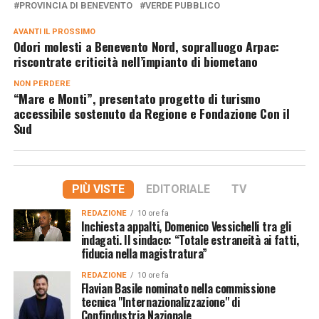
PROVINCIA DI BENEVENTO
VERDE PUBBLICO
AVANTI IL ​​PROSSIMO
Odori molesti a Benevento Nord, sopralluogo Arpac:
riscontrate criticità nell’impianto di biometano
NON PERDERE
“Mare e Monti”, presentato progetto di turismo
accessibile sostenuto da Regione e Fondazione Con il
Sud
PIÙ VISTE
EDITORIALE
TV
REDAZIONE
10 ore fa
Inchiesta appalti, Domenico Vessichelli tra gli
indagati. Il sindaco: “Totale estraneità ai fatti,
fiducia nella magistratura”
REDAZIONE
10 ore fa
Flavian Basile nominato nella commissione
tecnica "Internazionalizzazione" di
Confindustria Nazionale