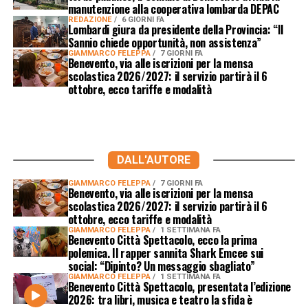
manutenzione alla cooperativa lombarda DEPAC
REDAZIONE
6 GIORNI FA
Lombardi giura da presidente della Provincia: “Il
Sannio chiede opportunità, non assistenza”
GIAMMARCO FELEPPA
7 GIORNI FA
Benevento, via alle iscrizioni per la mensa
scolastica 2026/2027: il servizio partirà il 6
ottobre, ecco tariffe e modalità
DALL'AUTORE
GIAMMARCO FELEPPA
7 GIORNI FA
Benevento, via alle iscrizioni per la mensa
scolastica 2026/2027: il servizio partirà il 6
ottobre, ecco tariffe e modalità
GIAMMARCO FELEPPA
1 SETTIMANA FA
Benevento Città Spettacolo, ecco la prima
polemica. Il rapper sannita Shark Emcee sui
social: “Dipinto? Un messaggio sbagliato”
GIAMMARCO FELEPPA
1 SETTIMANA FA
Benevento Città Spettacolo, presentata l’edizione
2026: tra libri, musica e teatro la sfida è