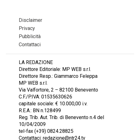
Disclaimer
Privacy
Pubblicità
Contattaci
LA REDAZIONE
Direttore Editoriale: MP WEB s.r.l.
Direttore Resp.: Giammarco Feleppa
MP WEB s.r.l.
Via Valfortore, 2 – 82100 Benevento
C.F./P.IVA: 01535630626
capitale sociale: € 10.000,00 i.v.
R.E.A.: BN n.128499
Reg. Trib. Aut. Trib. di Benevento n.4 del
10/04/2009
tel-fax (+39) 0824.28825
Contattaci: redazione@ntr24.tv