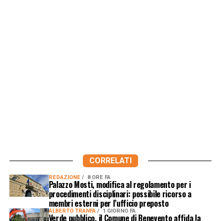
CORRELATI
REDAZIONE
8 ORE FA
Palazzo Mosti, modifica al regolamento per i
procedimenti disciplinari: possibile ricorso a
membri esterni per l’ufficio preposto
ALBERTO TRANFA
1 GIORNO FA
Verde pubblico, il Comune di Benevento affida la