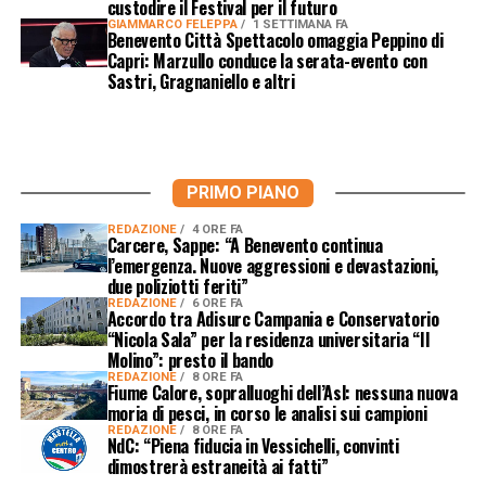
custodire il Festival per il futuro
GIAMMARCO FELEPPA
1 SETTIMANA FA
Benevento Città Spettacolo omaggia Peppino di
Capri: Marzullo conduce la serata-evento con
Sastri, Gragnaniello e altri
PRIMO PIANO
REDAZIONE
4 ORE FA
Carcere, Sappe: “A Benevento continua
l’emergenza. Nuove aggressioni e devastazioni,
due poliziotti feriti”
REDAZIONE
6 ORE FA
Accordo tra Adisurc Campania e Conservatorio
“Nicola Sala” per la residenza universitaria “Il
Molino”: presto il bando
REDAZIONE
8 ORE FA
Fiume Calore, sopralluoghi dell’Asl: nessuna nuova
moria di pesci, in corso le analisi sui campioni
REDAZIONE
8 ORE FA
NdC: “Piena fiducia in Vessichelli, convinti
dimostrerà estraneità ai fatti”