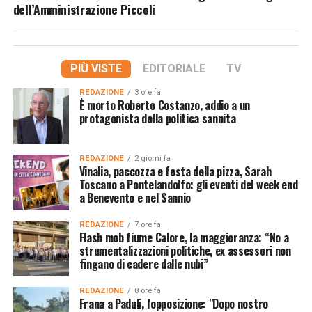
dell’Amministrazione Piccoli
PIÙ VISTE
EDITORIALE
TV
REDAZIONE
3 ore fa
È morto Roberto Costanzo, addio a un
protagonista della politica sannita
REDAZIONE
2 giorni fa
Vinalia, paccozza e festa della pizza, Sarah
Toscano a Pontelandolfo: gli eventi del week end
a Benevento e nel Sannio
REDAZIONE
7 ore fa
Flash mob fiume Calore, la maggioranza: “No a
strumentalizzazioni politiche, ex assessori non
fingano di cadere dalle nubi”
REDAZIONE
8 ore fa
Frana a Paduli, l'opposizione: "Dopo nostro