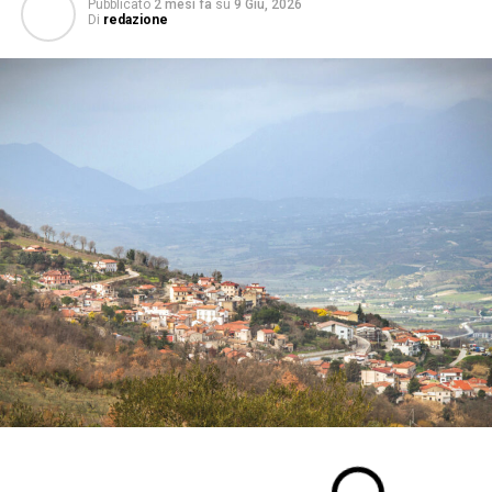
Pubblicato
2 mesi fa
su
9 Giu, 2026
Di
redazione