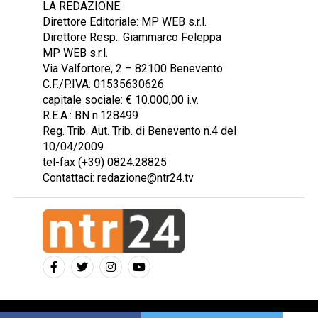
LA REDAZIONE
Direttore Editoriale: MP WEB s.r.l.
Direttore Resp.: Giammarco Feleppa
MP WEB s.r.l.
Via Valfortore, 2 – 82100 Benevento
C.F./P.IVA: 01535630626
capitale sociale: € 10.000,00 i.v.
R.E.A.: BN n.128499
Reg. Trib. Aut. Trib. di Benevento n.4 del
10/04/2009
tel-fax (+39) 0824.28825
Contattaci: redazione@ntr24.tv