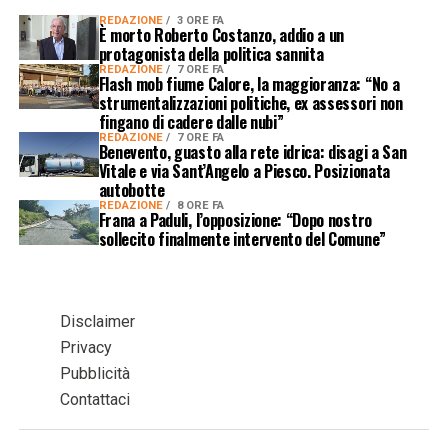
REDAZIONE
3 ORE FA
È morto Roberto Costanzo, addio a un
protagonista della politica sannita
REDAZIONE
7 ORE FA
Flash mob fiume Calore, la maggioranza: “No a
strumentalizzazioni politiche, ex assessori non
fingano di cadere dalle nubi”
REDAZIONE
7 ORE FA
Benevento, guasto alla rete idrica: disagi a San
Vitale e via Sant’Angelo a Piesco. Posizionata
autobotte
REDAZIONE
8 ORE FA
Frana a Paduli, l’opposizione: “Dopo nostro
sollecito finalmente intervento del Comune”
Disclaimer
Privacy
Pubblicità
Contattaci