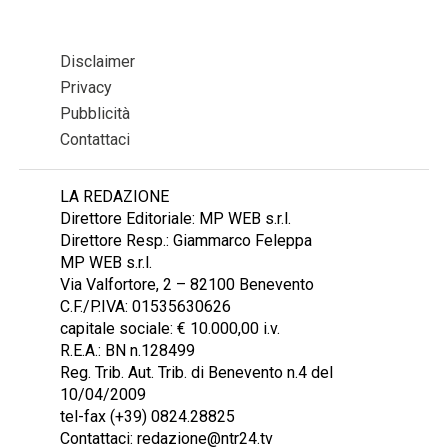
Disclaimer
Privacy
Pubblicità
Contattaci
LA REDAZIONE
Direttore Editoriale: MP WEB s.r.l.
Direttore Resp.: Giammarco Feleppa
MP WEB s.r.l.
Via Valfortore, 2 – 82100 Benevento
C.F./P.IVA: 01535630626
capitale sociale: € 10.000,00 i.v.
R.E.A.: BN n.128499
Reg. Trib. Aut. Trib. di Benevento n.4 del
10/04/2009
tel-fax (+39) 0824.28825
Contattaci: redazione@ntr24.tv