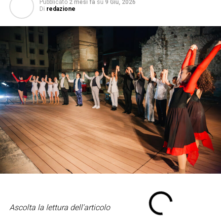
Pubblicato
2 mesi fa
su
9 Giu, 2026
Di
redazione
Ascolta la lettura dell'articolo