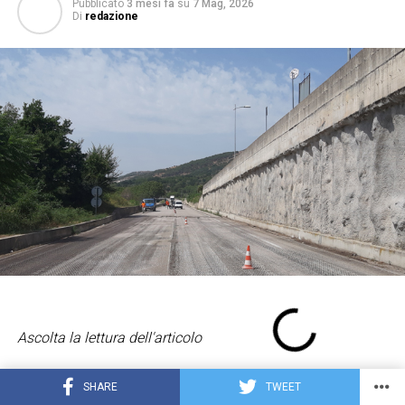
Pubblicato
3 mesi fa
su
7 Mag, 2026
Di
redazione
Ascolta la lettura dell'articolo
SHARE
TWEET
Alla Rocca dei Rettori di Benevento il presidente della