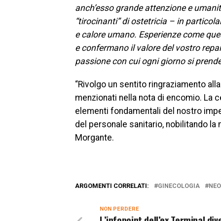
anch’esso grande attenzione e umani
“tirocinanti” di ostetricia – in partico
e calore umano.
Esperienze come quest
e confermano il valore del vostro repar
passione con cui ogni giorno si prende
“Rivolgo un sentito ringraziamento alla
menzionati nella nota di encomio. La ce
elementi fondamentali del nostro impeg
del personale sanitario, nobilitando la 
Morgante.
ARGOMENTI CORRELATI:
GINECOLOGIA
NE
NON PERDERE
L’infopoint dell’ex Terminal div