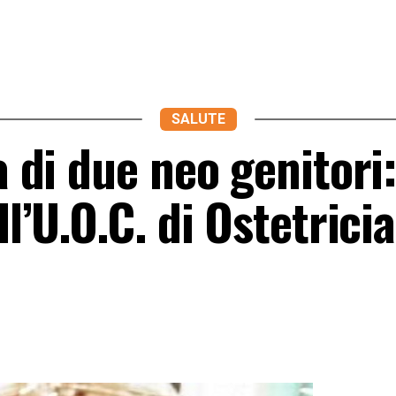
SALUTE
a di due neo genitori
ll’U.O.C. di Ostetricia