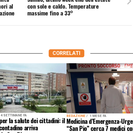
ori al
con sole e caldo. Temperature
razione
massime fino a 33°
CORRELATI
4 SETTIMANE FA
REDAZIONE
1 MESE FA
er la salute dei cittadini: il
Medicina d’Emergenza-Urgen
contadino arriva
“San Pio” cerca 7 medici co