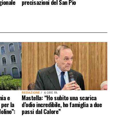
gionale
precisazioni del San Pio
REDAZIONE
6 ORE FA
nia e
Mastella: “Ho subito una scarica
 per la
d’odio incredibile, ho famiglia a due
olino”:
passi dal Calore”