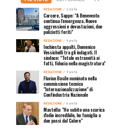
REDAZIONE
2 ore fa
Carcere, Sappe: “A Benevento
continua l’emergenza. Nuove
aggressioni e devastazioni, due
poliziotti feriti”
REDAZIONE
9 ore fa
Inchiesta appalti, Domenico
Vessichelli tra gli indagati. Il
sindaco: “Totale estraneità ai
fatti, fiducia nella magistratura”
REDAZIONE
9 ore fa
Flavian Basile nominato nella
commissione tecnica
"Internazionalizzazione" di
Confindustria Nazionale
REDAZIONE
6 ore fa
Mastella: "Ho subito una scarica
d'odio incredibile, ho famiglia a
due passi dal Calore"