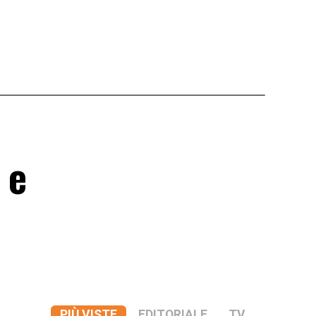
:
 e
PIÙ VISTE
EDITORIALE
TV