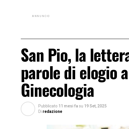
ANNUNCIO
San Pio, la letter
parole di elogio a
Ginecologia
Pubblicato
11 mesi fa
su
19 Set, 2025
Di
redazione