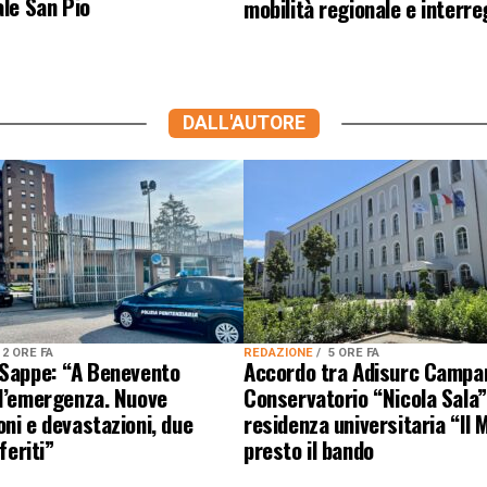
ale San Pio
mobilità regionale e interre
DALL'AUTORE
2 ORE FA
REDAZIONE
5 ORE FA
 Sappe: “A Benevento
Accordo tra Adisurc Campa
 l’emergenza. Nuove
Conservatorio “Nicola Sala”
ni e devastazioni, due
residenza universitaria “Il M
 feriti”
presto il bando