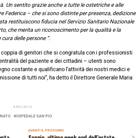
tà.
Un sentito grazie anche a tutte le ostetriche e alle
lare Federica – che si sono distinte per presenza, dedizione
a restituiscono fiducia nel Servizio Sanitario Nazionale
to, che merita un riconoscimento per la qualità e la
 cura delle persone “.
 coppia di genitori che si congratula con i professionisti
ntralità del paziente e dei cittadini – utenti sono
no costante e qualificano l’attività dei nostri medici e
missione di tutti noi”, ha detto il Direttore Generale Maria
ANNUNCIO
ONATO
OSPEDALE SAN PIO
AVANTI IL ​​PROSSIMO
enta
Sannio, ultimo week end dell’estate