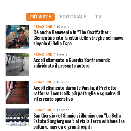
PIÙ VISTE
EDITORIALE
TV
REDAZIONE
10 ore fa
C'è anche Benevento in "The Goatfather":
Clementino cita la città delle streghe nel nuovo
singolo di Bella Espo
REDAZIONE
9 ore fa
Accoltellamento a Guardia Sanframondi:
individuato il presunto autore
REDAZIONE
15 ore fa
Accoltellamento durante Vinalia, il Prefetto
rafforza i controlli: più pattuglie e squadre di
intervento operativo
REDAZIONE
17 ore fa
San Giorgio del Sannio si illumina con "La Bella
Estate Sangiorgese": al via la terza edizione tra
cultura, musica e grandi ospiti