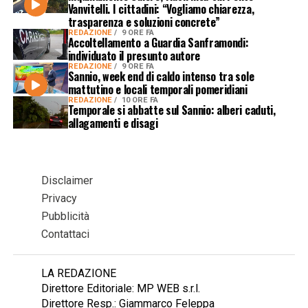
Vanvitelli. I cittadini: “Vogliamo chiarezza,
trasparenza e soluzioni concrete”
REDAZIONE
9 ORE FA
Accoltellamento a Guardia Sanframondi:
individuato il presunto autore
REDAZIONE
9 ORE FA
Sannio, week end di caldo intenso tra sole
mattutino e locali temporali pomeridiani
REDAZIONE
10 ORE FA
Temporale si abbatte sul Sannio: alberi caduti,
allagamenti e disagi
Disclaimer
Privacy
Pubblicità
Contattaci
LA REDAZIONE
Direttore Editoriale: MP WEB s.r.l.
Direttore Resp.: Giammarco Feleppa