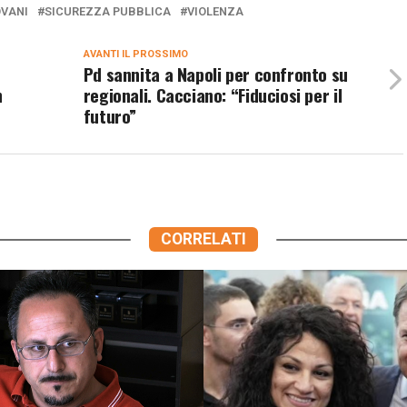
OVANI
SICUREZZA PUBBLICA
VIOLENZA
AVANTI IL ​​PROSSIMO
Pd sannita a Napoli per confronto su
n
regionali. Cacciano: “Fiduciosi per il
futuro”
CORRELATI