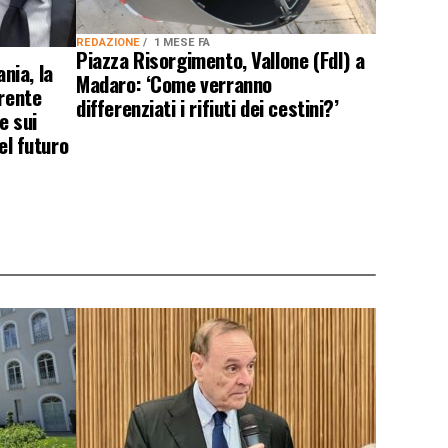
REDAZIONE
1 MESE FA
Piazza Risorgimento, Vallone (FdI) a
nia, la
Madaro: ‘Come verranno
erente
differenziati i rifiuti dei cestini?’
e sui
el futuro