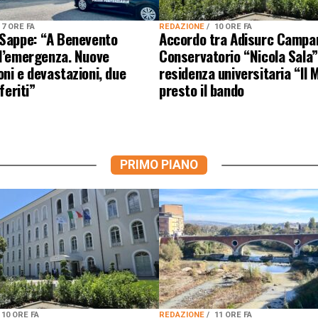
7 ORE FA
REDAZIONE
10 ORE FA
 Sappe: “A Benevento
Accordo tra Adisurc Campa
 l’emergenza. Nuove
Conservatorio “Nicola Sala”
ni e devastazioni, due
residenza universitaria “Il M
 feriti”
presto il bando
PRIMO PIANO
10 ORE FA
REDAZIONE
11 ORE FA