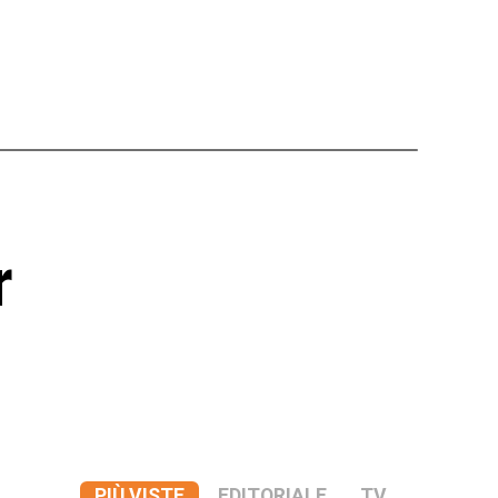
r
PIÙ VISTE
EDITORIALE
TV