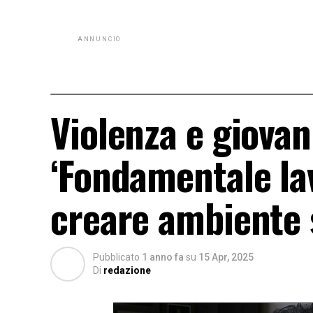
ANNUNCIO
Violenza e giovani
‘Fondamentale lav
creare ambiente 
Pubblicato
1 anno fa
su
15 Apr, 2025
Di
redazione