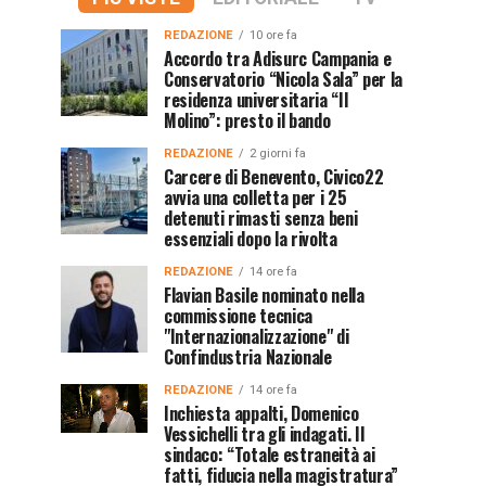
REDAZIONE
10 ore fa
Accordo tra Adisurc Campania e
Conservatorio “Nicola Sala” per la
residenza universitaria “Il
Molino”: presto il bando
REDAZIONE
2 giorni fa
Carcere di Benevento, Civico22
avvia una colletta per i 25
detenuti rimasti senza beni
essenziali dopo la rivolta
REDAZIONE
14 ore fa
Flavian Basile nominato nella
commissione tecnica
"Internazionalizzazione" di
Confindustria Nazionale
REDAZIONE
14 ore fa
Inchiesta appalti, Domenico
Vessichelli tra gli indagati. Il
sindaco: “Totale estraneità ai
fatti, fiducia nella magistratura”