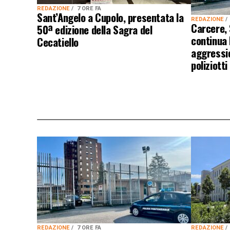
REDAZIONE
7 ORE FA
Sant’Angelo a Cupolo, presentata la
REDAZIONE
Carcere,
50ª edizione della Sagra del
continua
Cecatiello
aggressio
poliziotti
REDAZIONE
7 ORE FA
REDAZIONE