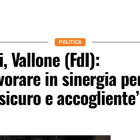
POLITICA
, Vallone (FdI):
orare in sinergia pe
sicuro e accogliente’