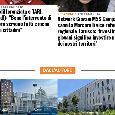
3 SETTIMANE FA
differenziata e TARI,
REDAZIONE
4 SETTIMANE FA
FdI): “Bene l’intervento di
Network Giovani M5S Campa
ra servono fatti e meno
sannita Marcarelli vice ref
i cittadini”
regionale. Iarusso: ‘Investir
giovani significa investire n
dei nostri territori’
DALL'AUTORE