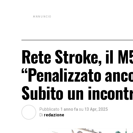
ANNUNCIO
Rete Stroke, il M
“Penalizzato anco
Subito un incont
Pubblicato
1 anno fa
su
13 Apr, 2025
Di
redazione