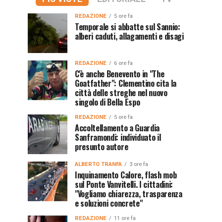
REDAZIONE
5 ore fa
Temporale si abbatte sul Sannio:
alberi caduti, allagamenti e disagi
REDAZIONE
6 ore fa
C'è anche Benevento in "The
Goatfather": Clementino cita la
città delle streghe nel nuovo
singolo di Bella Espo
REDAZIONE
5 ore fa
Accoltellamento a Guardia
Sanframondi: individuato il
presunto autore
ALBERTO TRANFA
3 ore fa
Inquinamento Calore, flash mob
sul Ponte Vanvitelli. I cittadini:
"Vogliamo chiarezza, trasparenza
e soluzioni concrete"
REDAZIONE
11 ore fa