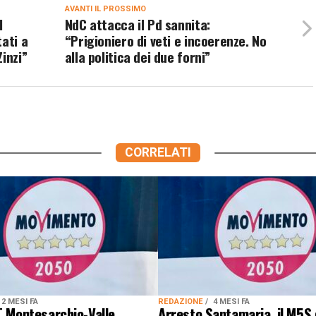
AVANTI IL ​​PROSSIMO
l
NdC attacca il Pd sannita:
ati a
“Prigioniero di veti e incoerenze. No
inzi”
alla politica dei due forni”
CORRELATI
2 MESI FA
REDAZIONE
4 MESI FA
T Montesarchio-Valle
Arresto Santamaria, il M5S 