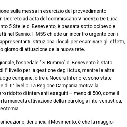
ssione sulla messa in esercizio del provvedimento
on Decreto ad acta del commissario Vincenzo De Luca.
to 5 Stelle di Benevento, è passata sotto colpevole
etti nel Sannio. Il M5S chiede un incontro urgente con i
ppresentanti istituzionali locali per esaminare gli effetti,
imo giorno di attuazione della nuova rete.
ionale, l’ospedale “G. Rummo” di Benevento è stato
i I° livello per la gestione degli ictus, mentre le altre
luogo campane, oltre a Nocera Inferiore, sono state
ke di II° livello. La Regione Campania motiva la
ro ridotto di interventi eseguiti – meno di 500, come il
 la mancata attivazione della neurologia interventistica,
bectomia.
sificazione, denuncia il Movimento, è che la maggior