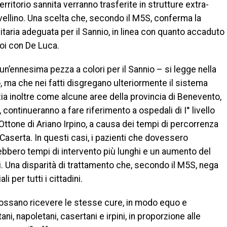
rritorio sannita verranno trasferite in strutture extra-
vellino. Una scelta che, secondo il M5S, conferma la
ria adeguata per il Sannio, in linea con quanto accaduto
poi con De Luca.
un’ennesima pezza a colori per il Sannio – si legge nella
ma che nei fatti disgregano ulteriormente il sistema
zia inoltre come alcune aree della provincia di Benevento,
, continueranno a fare riferimento a ospedali di I° livello
Ottone di Ariano Irpino, a causa dei tempi di percorrenza
 Caserta. In questi casi, i pazienti che dovessero
bbero tempi di intervento più lunghi e un aumento del
ili. Una disparità di trattamento che, secondo il M5S, nega
i per tutti i cittadini.
 possano ricevere le stesse cure, in modo equo e
tani, napoletani, casertani e irpini, in proporzione alle