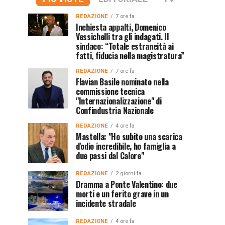
REDAZIONE
7 ore fa
Inchiesta appalti, Domenico
Vessichelli tra gli indagati. Il
sindaco: “Totale estraneità ai
fatti, fiducia nella magistratura”
REDAZIONE
7 ore fa
Flavian Basile nominato nella
commissione tecnica
"Internazionalizzazione" di
Confindustria Nazionale
REDAZIONE
4 ore fa
Mastella: "Ho subito una scarica
d'odio incredibile, ho famiglia a
due passi dal Calore"
REDAZIONE
2 giorni fa
Dramma a Ponte Valentino: due
morti e un ferito grave in un
incidente stradale
REDAZIONE
4 ore fa