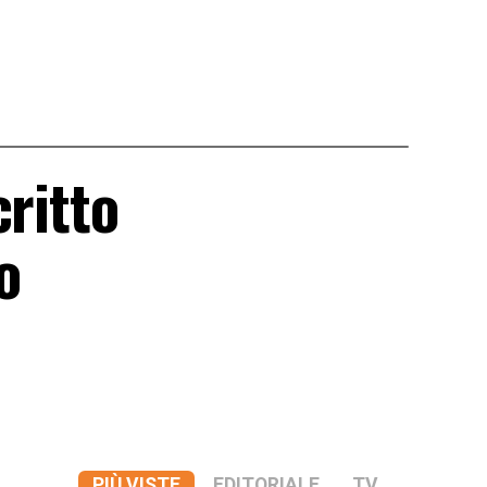
critto
o
PIÙ VISTE
EDITORIALE
TV