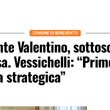
COMUNE DI BENEVENTO
te Valentino, sottos
sa. Vessichelli: “Prim
a strategica”