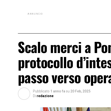
ANNUNCIO
Scalo merci a Pon
protocollo d’inte
passo verso oper
Pubblicato
1 anno fa
su
20 Feb, 2025
Di
redazione