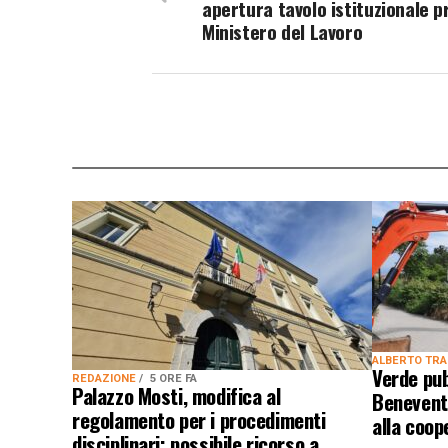
apertura tavolo istituzionale pr
Ministero del Lavoro
ALBERTO TR
Verde pub
REDAZIONE
5 ORE FA
Palazzo Mosti, modifica al
Benevent
regolamento per i procedimenti
alla coo
disciplinari: possibile ricorso a