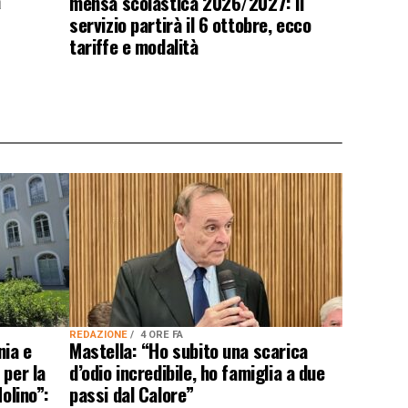
a”
mensa scolastica 2026/2027: il
servizio partirà il 6 ottobre, ecco
tariffe e modalità
REDAZIONE
4 ORE FA
nia e
Mastella: “Ho subito una scarica
 per la
d’odio incredibile, ho famiglia a due
olino”:
passi dal Calore”