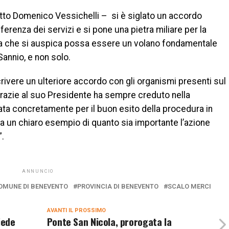
etto Domenico Vessichelli – si è siglato un accordo
nferenza dei servizi e si pone una pietra miliare per la
ica che si auspica possa essere un volano fondamentale
Sannio, e non solo.
ivere un ulteriore accordo con gli organismi presenti sul
e grazie al suo Presidente ha sempre creduto nella
ata concretamente per il buon esito della procedura in
a un chiaro esempio di quanto sia importante l’azione
”.
ANNUNCIO
OMUNE DI BENEVENTO
PROVINCIA DI BENEVENTO
SCALO MERCI
AVANTI IL ​​PROSSIMO
iede
Ponte San Nicola, prorogata la