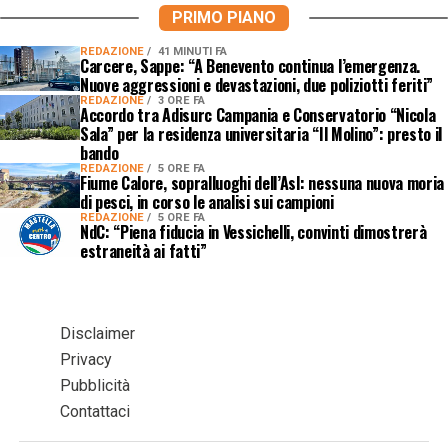
PRIMO PIANO
REDAZIONE
41 MINUTI FA
Carcere, Sappe: “A Benevento continua l’emergenza.
Nuove aggressioni e devastazioni, due poliziotti feriti”
REDAZIONE
3 ORE FA
Accordo tra Adisurc Campania e Conservatorio “Nicola
Sala” per la residenza universitaria “Il Molino”: presto il
bando
REDAZIONE
5 ORE FA
Fiume Calore, sopralluoghi dell’Asl: nessuna nuova moria
di pesci, in corso le analisi sui campioni
REDAZIONE
5 ORE FA
NdC: “Piena fiducia in Vessichelli, convinti dimostrerà
estraneità ai fatti”
Disclaimer
Privacy
Pubblicità
Contattaci