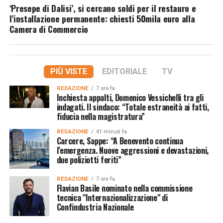
‘Presepe di Dalisi’, si cercano soldi per il restauro e
l’installazione permanente: chiesti 50mila euro alla
Camera di Commercio
PIÙ VISTE
EDITORIALE
TV
REDAZIONE
7 ore fa
Inchiesta appalti, Domenico Vessichelli tra gli
indagati. Il sindaco: “Totale estraneità ai fatti,
fiducia nella magistratura”
REDAZIONE
41 minuti fa
Carcere, Sappe: “A Benevento continua
l’emergenza. Nuove aggressioni e devastazioni,
due poliziotti feriti”
REDAZIONE
7 ore fa
Flavian Basile nominato nella commissione
tecnica "Internazionalizzazione" di
Confindustria Nazionale