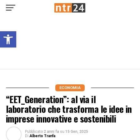
Open toolbar
ECONOMIA
“EET_Generation”: al via il
laboratorio che trasforma le idee in
imprese innovative e sostenibili
Pubblicato
2 anni fa
su
15 Gen, 2025
Di
Alberto Tranfa