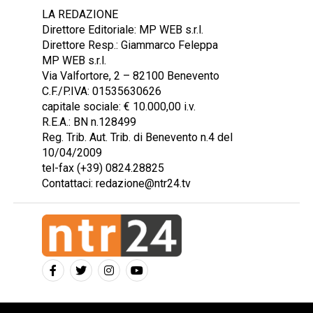
LA REDAZIONE
Direttore Editoriale: MP WEB s.r.l.
Direttore Resp.: Giammarco Feleppa
MP WEB s.r.l.
Via Valfortore, 2 – 82100 Benevento
C.F./P.IVA: 01535630626
capitale sociale: € 10.000,00 i.v.
R.E.A.: BN n.128499
Reg. Trib. Aut. Trib. di Benevento n.4 del
10/04/2009
tel-fax (+39) 0824.28825
Contattaci: redazione@ntr24.tv