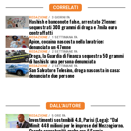
CORRELATI
REDAZIONE
3 GIORNI FA
Hashish e banconote false, arrestato 21enne:
sequestrati 300 grammi di droga e 7mila euro
contraffatti
REDAZIONE
1 SETTIMANA FA
Apice, cocaina nascosta nella lavatrice:
denunciato un 47enne
REDAZIONE
2 SETTIMANE FA
Droga, la Guardia di Finanza sequestra 50 grammi
di hashish: una persona denunciata
REDAZIONE
2 SETTIMANE FA
San Salvatore Telesino, droga nascosta in casa:
denunciate due persone
DALL'AUTORE
REDAZIONE
5 ORE FA
Investimenti sostenibili 4.0, Parisi (Lega): “Dal
Mimit 448 milioni per le imprese del Mezzogiorno.
Grande opportunità anche per il Sannio