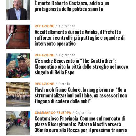
È morto Roberto Costanzo, addio a un
protagonista della politica sannita
REDAZIONE
1 giorno fa
Accoltellamento durante Vinalia, il Prefetto
rafforza i controlli: più pattuglie e squadre di
intervento operativo
REDAZIONE
1 giorno fa
C'è anche Benevento in "The Goatfather":
Clementino cita la città delle streghe nel nuovo
singolo di Bella Espo
REDAZIONE
9 ore fa
Flash mob fiume Calore, la maggioranza: “No a
strumentalizzazioni politiche, ex assessori non
fingano di cadere dalle nubi”
GIAMMARCO FELEPPA
2 giorni fa
Contenzioso Provincia-Comune sul mercato di
piazza Risorgimento: Palazzo Mosti verserà
36mila euro alla Rocca per il prossimo triennio