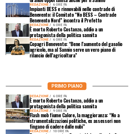
REDAZIONE
6 ORE FA
Impianti BESS e rinnovabili nelle contrade di
Benevento: il Comitato “No BESS – Contrade
Benevento Nord” incontra il Prefetto
REDAZIONE
6 ORE FA
È morto Roberto Costanzo, addio a un
protagonista della politica sannita
REDAZIONE
6 ORE FA
Copagri Benevento: “Bene l’aumento del gasolio
agricolo, ma al Sannio serve un vero piano di
rilancio dell’agricoltura”
PRIMO PIANO
REDAZIONE
6 ORE FA
È morto Roberto Costanzo, addio a un
protagonista della politica sannita
REDAZIONE
9 ORE FA
Flash mob fiume Calore, la maggioranza: “No a
strumentalizzazioni politiche, ex assessori non
fingano di cadere dalle nubi”
REDAZIONE
10 ORE FA