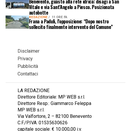
Benevento, guasto alla rete idrica: disagi a San
Vitale e via Sant’Angelo a Piesco. Posizionata
autobotte
REDAZIONE
11 ORE FA
Frana a Paduli, l’opposizione: “Dopo nostro
sollecito finalmente intervento del Comune”
Disclaimer
Privacy
Pubblicità
Contattaci
LA REDAZIONE
Direttore Editoriale: MP WEB s.r.l.
Direttore Resp.: Giammarco Feleppa
MP WEB s.r.l.
Via Valfortore, 2 – 82100 Benevento
C.F./P.IVA: 01535630626
capitale sociale: € 10.000,00 i.v.