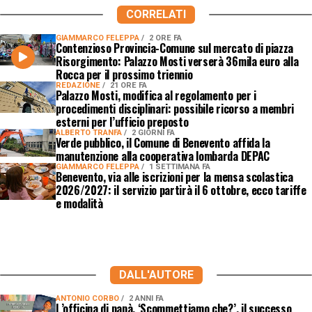
CORRELATI
GIAMMARCO FELEPPA
2 ORE FA
Contenzioso Provincia-Comune sul mercato di piazza
Risorgimento: Palazzo Mosti verserà 36mila euro alla
Rocca per il prossimo triennio
REDAZIONE
21 ORE FA
Palazzo Mosti, modifica al regolamento per i
procedimenti disciplinari: possibile ricorso a membri
esterni per l’ufficio preposto
ALBERTO TRANFA
2 GIORNI FA
Verde pubblico, il Comune di Benevento affida la
manutenzione alla cooperativa lombarda DEPAC
GIAMMARCO FELEPPA
1 SETTIMANA FA
Benevento, via alle iscrizioni per la mensa scolastica
2026/2027: il servizio partirà il 6 ottobre, ecco tariffe
e modalità
DALL'AUTORE
ANTONIO CORBO
2 ANNI FA
L’officina di papà, ‘Scommettiamo che?’, il successo