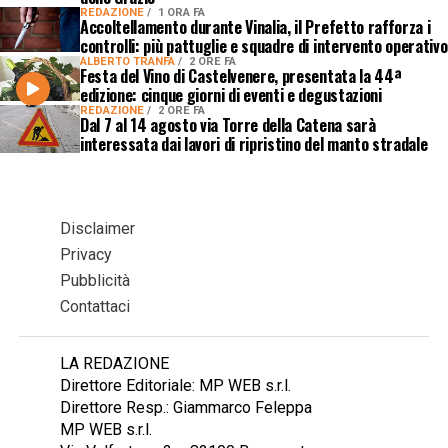
REDAZIONE
1 ORA FA
Accoltellamento durante Vinalia, il Prefetto rafforza i
controlli: più pattuglie e squadre di intervento operativo
ALBERTO TRANFA
2 ORE FA
Festa del Vino di Castelvenere, presentata la 44ª
edizione: cinque giorni di eventi e degustazioni
REDAZIONE
2 ORE FA
Dal 7 al 14 agosto via Torre della Catena sarà
interessata dai lavori di ripristino del manto stradale
Disclaimer
Privacy
Pubblicità
Contattaci
LA REDAZIONE
Direttore Editoriale: MP WEB s.r.l.
Direttore Resp.: Giammarco Feleppa
MP WEB s.r.l.