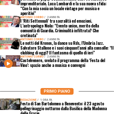
imprenditoriale. Luca Lombardi e la sua nuova sfida:
“Con la mia socia un locale vintage per musica e
aperitivi”
ANTONIO CORBO
2 ANNI FA
I ‘Riti Settennali’ tra sacralità ed emozioni.
L’antropologo Niola: “Evento unico, merito della
comunità di Guardia. Criminalità infiltrata? Che
cretinata”
ANTONIO CORBO
2 ANNI FA
Le notti del Kronos, la dance su Rds, l’Umbria Jazz.
Salvatore Stallone e i suoi cinquant’anni alla consolle: “Il
clubbing di oggi? Il fantasma di quello di ieri”
ANTONIO CORBO
2 ANNI FA
Castelvenere, svelato il programma della ‘Festa del
Vino’: spazio anche a musica e convegni
PRIMO PIANO
REDAZIONE
1 ORA FA
Festa di San Bartolomeo a Benevento: il 23 agosto
pellegrinaggio notturno dalla Basilica della Madonna
delle Grazie