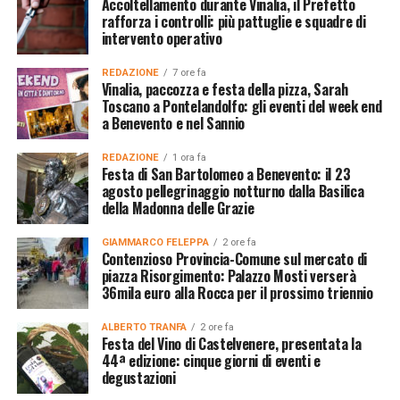
Accoltellamento durante Vinalia, il Prefetto
rafforza i controlli: più pattuglie e squadre di
intervento operativo
REDAZIONE
7 ore fa
Vinalia, paccozza e festa della pizza, Sarah
Toscano a Pontelandolfo: gli eventi del week end
a Benevento e nel Sannio
REDAZIONE
1 ora fa
Festa di San Bartolomeo a Benevento: il 23
agosto pellegrinaggio notturno dalla Basilica
della Madonna delle Grazie
GIAMMARCO FELEPPA
2 ore fa
Contenzioso Provincia-Comune sul mercato di
piazza Risorgimento: Palazzo Mosti verserà
36mila euro alla Rocca per il prossimo triennio
ALBERTO TRANFA
2 ore fa
Festa del Vino di Castelvenere, presentata la
44ª edizione: cinque giorni di eventi e
degustazioni