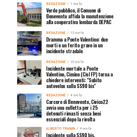
REDAZIONE
1 ora fa
Verde pubblico, il Comune di
Benevento affida la manutenzione
alla cooperativa lombarda DEPAC
REDAZIONE
13 ore fa
Dramma a Ponte Valentino: due
morti e un ferito grave in un
incidente stradale
REDAZIONE
10 ore fa
Incidente mortale a Ponte
Valentino, Cimino (Cisl FP) torna a
chiedere interventi: "Subito
autovelox sulla SS90 bis"
REDAZIONE
4 ore fa
Carcere di Benevento, Civico22
avvia una colletta per i 25
detenuti rimasti senza beni
essenziali dopo la rivolta
ALBERTO TRANFA
4 ore fa
Incidente sulla SS90 bis,