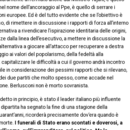
nel nome dell’ancoraggio al Ppe, è quello di serrare i
ni europee. Ed è del tutto evidente che se l’obiettivo è
 di rimettere in discussione i rapporti di forza all’interno
rnativa a rivendicare l’ispirazione identitaria delle origini,
nze dalla linea dell’esecutivo, a mettere in discussione la
alternativa a giocare all’attacco per recuperare a destra
io ai valori del popolarismo, della fedeltà alla
apitalizzare le difficoltà a cui il governo andrà incontro
ile in considerazione dei pessimi rapporti che si rilevano,
nti dei due partiti che molto spesso, come accade nel
one. Berlusconi non è morto sovranista.
etto in principio, è stato il leader italiano più influente
dipartita ha segnato la fine di una stagione della
quarant’anni, ricorderà precisamente dov’era quando è
 morte.
I funerali di Stato erano scontati e doverosi, a