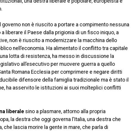
ituzionali, una destra liberale e popolare, europeista e
o.
del governo non è riuscito a portare a compimento nessuna
 liberare il Paese dalla prigionia di un fisco iniquo, a
tive, non è riuscito a modernizzare la macchina dello
blico nell’economia. Ha alimentato il conflitto tra capitale
e una lotta di resistenza, ha messo in discussione la
egislativo all’esecutivo per muovere guerra a quello
 Santa Romana Ecclesia per comprimere e negare diritti
irriducibile difensore della famiglia tradizionale ma è stato il
, ha asservito le istituzioni ai suoi molteplici conflitti
ina liberale
sino a plasmare, attorno alla propria
uropa, la destra che oggi governa l’Italia, una destra che
 che lascia morire la gente in mare, che parla di