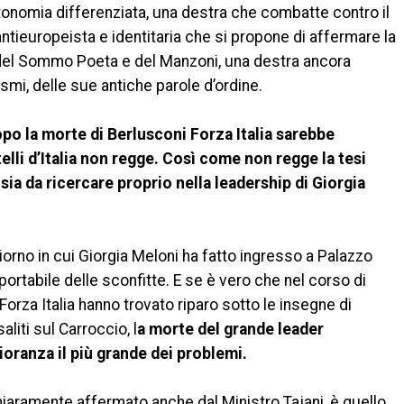
utonomia differenziata, una destra che combatte contro il
antieuropeista e identitaria che si propone di affermare la
del Sommo Poeta e del Manzoni, una destra ancora
asmi, delle sue antiche parole d’ordine.
po la morte di Berlusconi Forza Italia sarebbe
elli d’Italia non regge. Così come non regge la tesi
sia da ricercare proprio nella leadership di Giorgia
l giorno in cui Giorgia Meloni ha fatto ingresso a Palazzo
portabile delle sconfitte. E se è vero che nel corso di
Forza Italia hanno trovato riparo sotto le insegne di
saliti sul Carroccio, l
a morte del grande leader
ioranza il più grande dei problemi.
chiaramente affermato anche dal Ministro Tajani, è quello