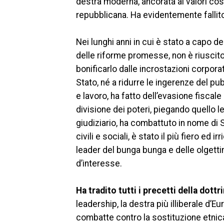
destra moderna, ancorata ai valori cost
repubblicana. Ha evidentemente fallit
Nei lunghi anni in cui è stato a capo 
delle riforme promesse, non è riuscito a
bonificarlo dalle incrostazioni corpora
Stato, né a ridurre le ingerenze del pub
e lavoro, ha fatto dell’evasione fiscal
divisione dei poteri, piegando quello l
giudiziario, ha combattuto in nome di
civili e sociali, è stato il più fiero ed 
leader del bunga bunga e delle olgettine
d’interesse.
Ha tradito tutti i precetti della dottr
leadership, la destra più illiberale d’E
combatte contro la sostituzione etnica,