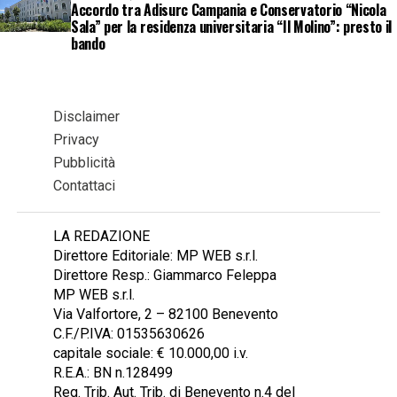
Accordo tra Adisurc Campania e Conservatorio “Nicola
Sala” per la residenza universitaria “Il Molino”: presto il
bando
Disclaimer
Privacy
Pubblicità
Contattaci
LA REDAZIONE
Direttore Editoriale: MP WEB s.r.l.
Direttore Resp.: Giammarco Feleppa
MP WEB s.r.l.
Via Valfortore, 2 – 82100 Benevento
C.F./P.IVA: 01535630626
capitale sociale: € 10.000,00 i.v.
R.E.A.: BN n.128499
Reg. Trib. Aut. Trib. di Benevento n.4 del