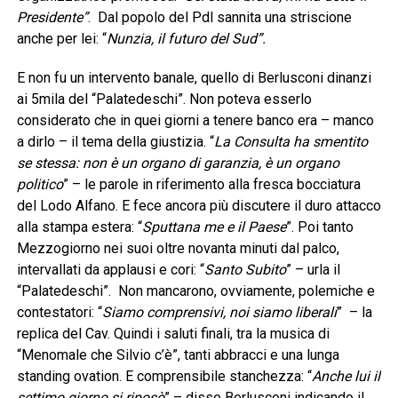
Presidente”
. Dal popolo del Pdl sannita una striscione
anche per lei: “
Nunzia, il futuro del Sud”.
E non fu un intervento banale, quello di Berlusconi dinanzi
ai 5mila del “Palatedeschi”. Non poteva esserlo
considerato che in quei giorni a tenere banco era – manco
a dirlo – il tema della giustizia. “
La Consulta ha smentito
se stessa: non è un organo di garanzia, è un organo
politico
” – le parole in riferimento alla fresca bocciatura
del Lodo Alfano. E fece ancora più discutere il duro attacco
alla stampa estera: “
Sputtana me e il Paese
”. Poi tanto
Mezzogiorno nei suoi oltre novanta minuti dal palco,
intervallati da applausi e cori: “
Santo Subito
” – urla il
“Palatedeschi”. Non mancarono, ovviamente, polemiche e
contestatori: “
Siamo comprensivi, noi siamo liberali
” – la
replica del Cav. Quindi i saluti finali, tra la musica di
“Menomale che Silvio c’è”, tanti abbracci e una lunga
standing ovation. E comprensibile stanchezza: “
Anche lui il
settimo giorno si riposò
” – disse Berlusconi indicando il