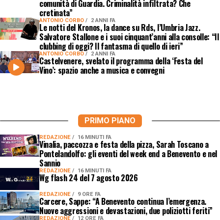
comunità di Guardia. Criminalità infiltrata? Che
cretinata”
ANTONIO CORBO
2 ANNI FA
Le notti del Kronos, la dance su Rds, l’Umbria Jazz.
Salvatore Stallone e i suoi cinquant’anni alla consolle: “Il
clubbing di oggi? Il fantasma di quello di ieri”
ANTONIO CORBO
2 ANNI FA
Castelvenere, svelato il programma della ‘Festa del
Vino’: spazio anche a musica e convegni
PRIMO PIANO
REDAZIONE
16 MINUTI FA
Vinalia, paccozza e festa della pizza, Sarah Toscano a
Pontelandolfo: gli eventi del week end a Benevento e nel
Sannio
REDAZIONE
16 MINUTI FA
Wg flash 24 del 7 agosto 2026
REDAZIONE
9 ORE FA
Carcere, Sappe: “A Benevento continua l’emergenza.
Nuove aggressioni e devastazioni, due poliziotti feriti”
REDAZIONE
12 ORE FA