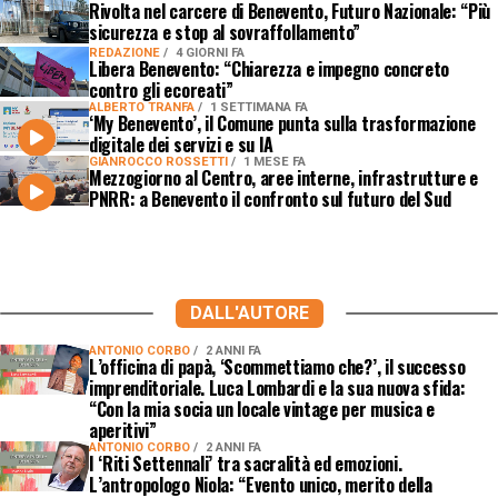
Rivolta nel carcere di Benevento, Futuro Nazionale: “Più
sicurezza e stop al sovraffollamento”
REDAZIONE
4 GIORNI FA
Libera Benevento: “Chiarezza e impegno concreto
contro gli ecoreati”
ALBERTO TRANFA
1 SETTIMANA FA
‘My Benevento’, il Comune punta sulla trasformazione
digitale dei servizi e su IA
GIANROCCO ROSSETTI
1 MESE FA
Mezzogiorno al Centro, aree interne, infrastrutture e
PNRR: a Benevento il confronto sul futuro del Sud
DALL'AUTORE
ANTONIO CORBO
2 ANNI FA
L’officina di papà, ‘Scommettiamo che?’, il successo
imprenditoriale. Luca Lombardi e la sua nuova sfida:
“Con la mia socia un locale vintage per musica e
aperitivi”
ANTONIO CORBO
2 ANNI FA
I ‘Riti Settennali’ tra sacralità ed emozioni.
L’antropologo Niola: “Evento unico, merito della