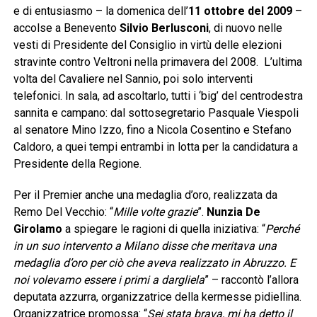
e di entusiasmo – la domenica dell’
11 ottobre del 2009
–
accolse a Benevento
Silvio Berlusconi
, di nuovo nelle
vesti di Presidente del Consiglio in virtù delle elezioni
stravinte contro Veltroni nella primavera del 2008. L’ultima
volta del Cavaliere nel Sannio, poi solo interventi
telefonici. In sala, ad ascoltarlo, tutti i ‘big’ del centrodestra
sannita e campano: dal sottosegretario Pasquale Viespoli
al senatore Mino Izzo, fino a Nicola Cosentino e Stefano
Caldoro, a quei tempi entrambi in lotta per la candidatura a
Presidente della Regione.
Per il Premier anche una medaglia d’oro, realizzata da
Remo Del Vecchio: “
Mille volte grazie
”.
Nunzia De
Girolamo
a spiegare le ragioni di quella iniziativa: “
Perché
in un suo intervento a Milano disse che meritava una
medaglia d’oro per ciò che aveva realizzato in Abruzzo. E
noi volevamo essere i primi a dargliela
” – raccontò l’allora
deputata azzurra, organizzatrice della kermesse pidiellina.
Organizzatrice promossa: “
Sei stata brava, mi ha detto il