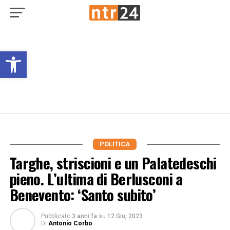
Open toolbar
POLITICA
Targhe, striscioni e un Palatedeschi
pieno. L’ultima di Berlusconi a
Benevento: ‘Santo subito’
Pubblicato
3 anni fa
su
12 Giu, 2023
Di
Antonio Corbo