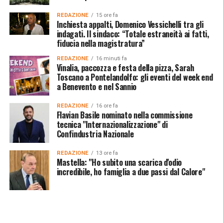
REDAZIONE
15 ore fa
Inchiesta appalti, Domenico Vessichelli tra gli
indagati. Il sindaco: “Totale estraneità ai fatti,
fiducia nella magistratura”
REDAZIONE
16 minuti fa
Vinalia, paccozza e festa della pizza, Sarah
Toscano a Pontelandolfo: gli eventi del week end
a Benevento e nel Sannio
REDAZIONE
16 ore fa
Flavian Basile nominato nella commissione
tecnica "Internazionalizzazione" di
Confindustria Nazionale
REDAZIONE
13 ore fa
Mastella: "Ho subito una scarica d'odio
incredibile, ho famiglia a due passi dal Calore"