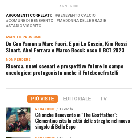
ANNUNCIO
ARGOMENTI CORRELATI:
BENEVENTO CALCIO
COMUNE DI BENEVENTO
MADONNA DELLE GRAZIE
STADIO VIGORITO
AVANTI IL ​​PROSSIMO
Da Can Yaman a Mare Fuori. E poi Lo Cascio, Kim Rossi
Stuart, Abel Ferrara e Marco Bocci: ecco il BCT 2023
NON PERDERE
Ricerca, nuovi scenari e prospettive future in campo
oncologico: protagonista anche il Fatebenefratelli
PIÙ VISTE
EDITORIALE
TV
REDAZIONE
17 ore fa
C'è anche Benevento in "The Goatfather":
Clementino cita la città delle streghe nel nuovo
singolo di Bella Espo