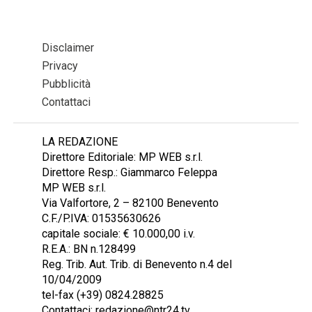
Disclaimer
Privacy
Pubblicità
Contattaci
LA REDAZIONE
Direttore Editoriale: MP WEB s.r.l.
Direttore Resp.: Giammarco Feleppa
MP WEB s.r.l.
Via Valfortore, 2 – 82100 Benevento
C.F./P.IVA: 01535630626
capitale sociale: € 10.000,00 i.v.
R.E.A.: BN n.128499
Reg. Trib. Aut. Trib. di Benevento n.4 del
10/04/2009
tel-fax (+39) 0824.28825
Contattaci: redazione@ntr24.tv