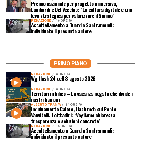
Premio nazionale per progetto immersivo,
Lombardi e Del Vecchio: “La cultura digitale è una
leva strategica per valorizzare il Sannio”
REDAZIONE
16 ORE FA
Accoltellamento a Guardia Sanframondi:
individuato il presunto autore
PRIMO PIANO
REDAZIONE
4 ORE FA
Wg flash 24 dell’8 agosto 2026
REDAZIONE
4 ORE FA
Territori in bilico – La vacanza negata che divide i
nostri bambini
ALBERTO TRANFA
14 ORE FA
Inquinamento Calore, flash mob sul Ponte
Vanvitelli. I cittadini: “Vogliamo chiarezza,
trasparenza e soluzioni concrete”
REDAZIONE
16 ORE FA
Accoltellamento a Guardia Sanframondi:
individuato il presunto autore