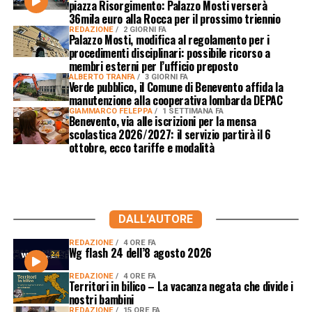
piazza Risorgimento: Palazzo Mosti verserà
36mila euro alla Rocca per il prossimo triennio
REDAZIONE
2 GIORNI FA
Palazzo Mosti, modifica al regolamento per i
procedimenti disciplinari: possibile ricorso a
membri esterni per l’ufficio preposto
ALBERTO TRANFA
3 GIORNI FA
Verde pubblico, il Comune di Benevento affida la
manutenzione alla cooperativa lombarda DEPAC
GIAMMARCO FELEPPA
1 SETTIMANA FA
Benevento, via alle iscrizioni per la mensa
scolastica 2026/2027: il servizio partirà il 6
ottobre, ecco tariffe e modalità
DALL'AUTORE
REDAZIONE
4 ORE FA
Wg flash 24 dell’8 agosto 2026
REDAZIONE
4 ORE FA
Territori in bilico – La vacanza negata che divide i
nostri bambini
REDAZIONE
15 ORE FA