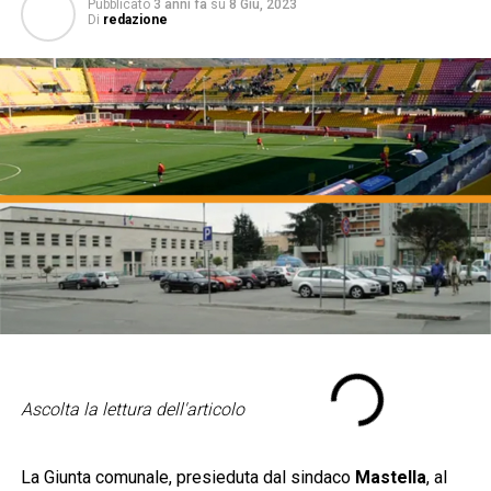
Pubblicato
3 anni fa
su
8 Giu, 2023
Di
redazione
Ascolta la lettura dell'articolo
La Giunta comunale, presieduta dal sindaco
Mastella
, al