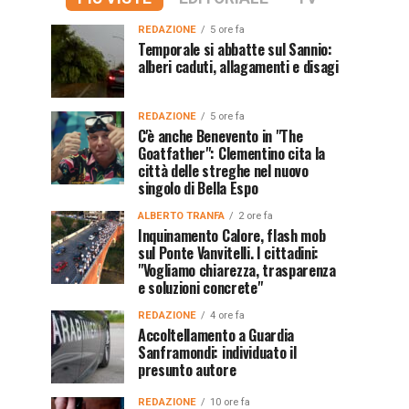
REDAZIONE
5 ore fa
Temporale si abbatte sul Sannio:
alberi caduti, allagamenti e disagi
REDAZIONE
5 ore fa
C'è anche Benevento in "The
Goatfather": Clementino cita la
città delle streghe nel nuovo
singolo di Bella Espo
ALBERTO TRANFA
2 ore fa
Inquinamento Calore, flash mob
sul Ponte Vanvitelli. I cittadini:
"Vogliamo chiarezza, trasparenza
e soluzioni concrete"
REDAZIONE
4 ore fa
Accoltellamento a Guardia
Sanframondi: individuato il
presunto autore
REDAZIONE
10 ore fa