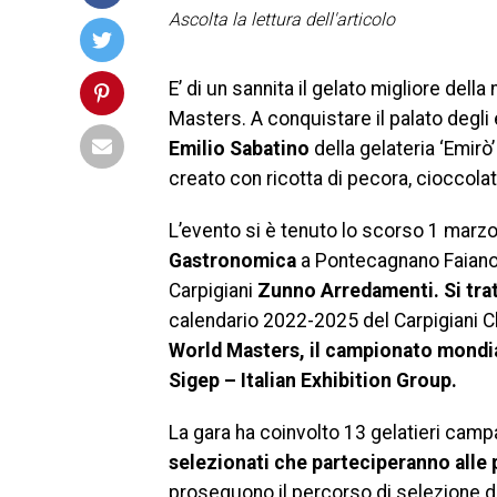
Ascolta la lettura dell'articolo
E’ di un sannita il gelato migliore dell
Masters. A conquistare il palato degli 
Emilio Sabatino
della gelateria ‘Emirò
creato con ricotta di pecora, cioccola
L’evento si è tenuto lo scorso 1 marzo
Gastronomica
a Pontecagnano Faiano,
Carpigiani
Zunno Arredamenti.
Si tra
calendario 2022-2025 del Carpigiani Ch
World Masters, il
campionato mondial
Sigep – Italian Exhibition Group.
La gara ha coinvolto 13 gelatieri campa
selezionati che parteciperanno alle 
proseguono il percorso di selezione dei 