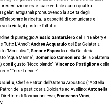
e presentazione estetica e verbale sono i quattro
i i gelati artigianali promuovendo la scelta degli
nell’elaborare la ricetta, la capacità di comunicare e il
 la vista, il gusto e l’olfatto.
ordine di punteggio
Alessio Santarsiero
del Tiri Bakery e
e Tutto L’Anno”;
Andrea Acquarulo
del Bar Gelateria
sto “Monnalisa”;
Simone Esposito
della Gelateria
usto “Aqua Marine”;
Domenico Cannoniero
della Gelateria
A) con il gusto “Nocciolando”;
Vincenzo Postiglione
della
gusto “Terre Lucane”.
orsiello
, Chef e Patron dell’Osteria Arbustico (1* Stella
 Patron della pasticceria Dolciarte ad Avellino;
Antonella
e Direttore di Rosmarinonews;
Francesco Vinci
,
V.