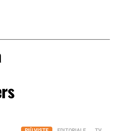
a
ers
PIÙ VISTE
EDITORIALE
TV