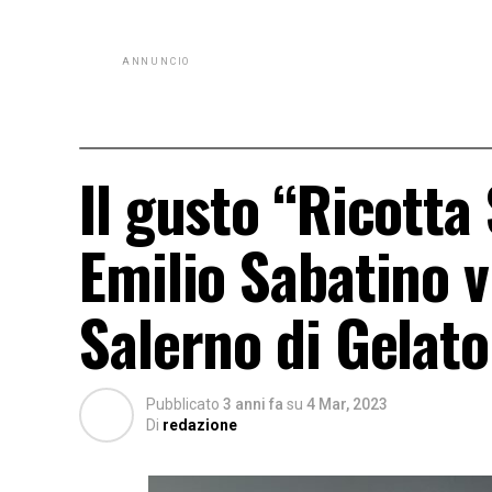
ANNUNCIO
Il gusto “Ricotta
Emilio Sabatino v
Salerno di Gelato
Pubblicato
3 anni fa
su
4 Mar, 2023
Di
redazione