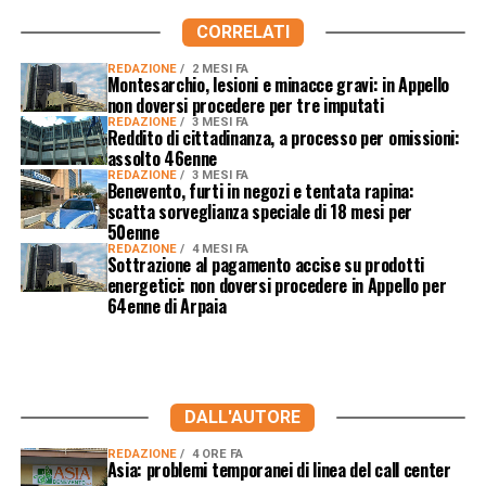
CORRELATI
REDAZIONE
2 MESI FA
Montesarchio, lesioni e minacce gravi: in Appello
non doversi procedere per tre imputati
REDAZIONE
3 MESI FA
Reddito di cittadinanza, a processo per omissioni:
assolto 46enne
REDAZIONE
3 MESI FA
Benevento, furti in negozi e tentata rapina:
scatta sorveglianza speciale di 18 mesi per
50enne
REDAZIONE
4 MESI FA
Sottrazione al pagamento accise su prodotti
energetici: non doversi procedere in Appello per
64enne di Arpaia
DALL'AUTORE
REDAZIONE
4 ORE FA
Asia: problemi temporanei di linea del call center