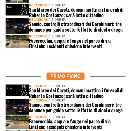
REDAZIONE
5 ORE FA
San Marco dei Cavoti, domani mattina i funerali di
Roberto Costanzo: sarà lutto cittadino
REDAZIONE
5 ORE FA
Sannio, controlli straordinari dei Carabinieri: tre
denunce per guida sotto l’effetto di alcol e droga
REDAZIONE
5 ORE FA
Pacevecchia, acqua e fango nel parco di via
Einstein: residenti chiedono interventi
PRIMO PIANO
REDAZIONE
5 ORE FA
San Marco dei Cavoti, domani mattina i funerali di
Roberto Costanzo: sarà lutto cittadino
REDAZIONE
5 ORE FA
Sannio, controlli straordinari dei Carabinieri: tre
denunce per guida sotto l’effetto di alcol e droga
REDAZIONE
5 ORE FA
Pacevecchia, acqua e fango nel parco di via
Einstein: residenti chiedono interventi