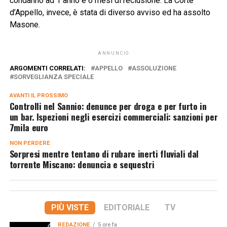
condannò ad 1 anno e 6 mesi di reclusione. La Corte
d’Appello, invece, è stata di diverso avviso ed ha assolto
Masone.
ANNUNCIO
ARGOMENTI CORRELATI:
APPELLO
ASSOLUZIONE
SORVEGLIANZA SPECIALE
AVANTI IL ​​PROSSIMO
Controlli nel Sannio: denunce per droga e per furto in
un bar. Ispezioni negli esercizi commerciali: sanzioni per
7mila euro
NON PERDERE
Sorpresi mentre tentano di rubare inerti fluviali dal
torrente Miscano: denuncia e sequestri
PIÙ VISTE
EDITORIALE
TV
REDAZIONE
5 ore fa