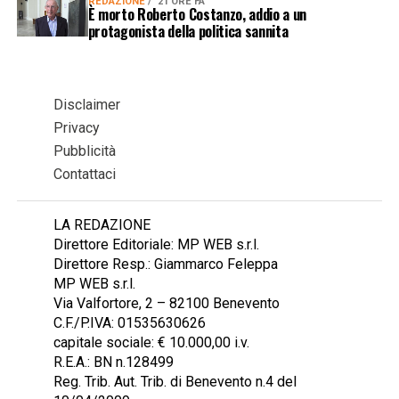
REDAZIONE
21 ORE FA
È morto Roberto Costanzo, addio a un
protagonista della politica sannita
Disclaimer
Privacy
Pubblicità
Contattaci
LA REDAZIONE
Direttore Editoriale: MP WEB s.r.l.
Direttore Resp.: Giammarco Feleppa
MP WEB s.r.l.
Via Valfortore, 2 – 82100 Benevento
C.F./P.IVA: 01535630626
capitale sociale: € 10.000,00 i.v.
R.E.A.: BN n.128499
Reg. Trib. Aut. Trib. di Benevento n.4 del