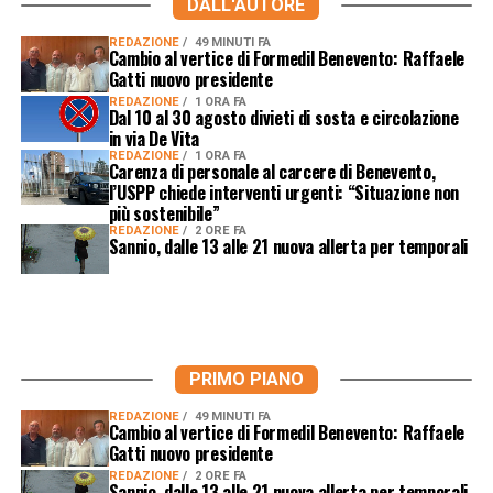
DALL'AUTORE
REDAZIONE
49 MINUTI FA
Cambio al vertice di Formedil Benevento: Raffaele
Gatti nuovo presidente
REDAZIONE
1 ORA FA
Dal 10 al 30 agosto divieti di sosta e circolazione
in via De Vita
REDAZIONE
1 ORA FA
Carenza di personale al carcere di Benevento,
l’USPP chiede interventi urgenti: “Situazione non
più sostenibile”
REDAZIONE
2 ORE FA
Sannio, dalle 13 alle 21 nuova allerta per temporali
PRIMO PIANO
REDAZIONE
49 MINUTI FA
Cambio al vertice di Formedil Benevento: Raffaele
Gatti nuovo presidente
REDAZIONE
2 ORE FA
Sannio, dalle 13 alle 21 nuova allerta per temporali