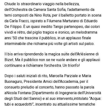
Chiude lo straordinario viaggio nella bellezza,
dell’Orchestra da Camera Santa Sofia, l’adattamento da
temi composti da Nino Rota, per il balletto portato in scena
da Carla Fracci, ispirato a Filumena Marturano di Eduardo
De Filippo. È un quasi inedito Tango partenopeo, dai colori
vividi e rétro, dal piglio tragico e ironico, un melodramma
anni ’50 che trascina il pubblico, in un applauso finale
interminabile che richiama più volte gli artisti sul palco.
Il bis arriva riprendendo la magica suite dell’Arlésienne di
Bizet. Ma il pubblico non se ne vuole andare e gli applausi
continuano a richiamare l’orchestra. Un trionfo!
Dopo i saluti iniziali di rito, Marcella Parziale e Maria
Buonaguro, Presidente Amici dell’Accademia, per il
consueto preludio al concerto, hanno passato la parola
aNicola Fontana (Dipartimento di Ingegneria dell’Università
degli Studi del Sannio) e al suo intervento,intitolato “Acqua:
tubi e acquedotti”, incentrato su attualissime tematiche