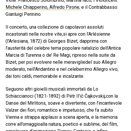
Viole: Francesco Solombrino, Martina Iacò; i Violoncelli:
Michele Chiapperino, Alfredo Pirone
; e il Contrabbasso:
Gianluigi Pennino.
Il concerto, una collezione di capolavori assoluti
incastonati nelle nostre vite,si apre con l’Arlésienne
(l’Arlesiana, 1872) di Georges Bizet, dapprima con
l’austerità del celebre tema popolare natalizio dell’Antica
Marcia di Turenna o de’ Re Magi, ripreso nella suite da
Bizet, per poi evolvere nelle meravigliedel suo Allegro
moderato, nell’Andantino e nel celeberrimo Allegro vivo,
dai toni caldi, memorabile e incalzante.
Seguono altri gioielli musicali immortali da Lo
Schiaccianoci (1821-1892) di Pëtr Il’ič Čajkovskij,con la
Danse del Mirlitons, soave e divertente; con l’incantevole
Valzer dei fiori, romantico e impetuoso, che fa subito
Vienna e strappa applausi a scena aperta, e la memoria
corre all’omaggioalla natura, poetico e sublime, del film,