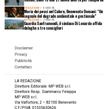
REDAZIONE
5 ORE FA
Moria dei pesci nel Calore, Benevento Domani: “Un
segnale del degrado ambientale e gestionale”
REDAZIONE
7 ORE FA
Guardia Sanframondi, il sindaco Di Lonardo affida
deleghe a tre consiglieri
Disclaimer
Privacy
Pubblicità
Contattaci
LA REDAZIONE
Direttore Editoriale: MP WEB s.r.l.
Direttore Resp.: Giammarco Feleppa
MP WEB s.r.l.
Via Valfortore, 2 – 82100 Benevento
C.F./P.IVA: 01535630626