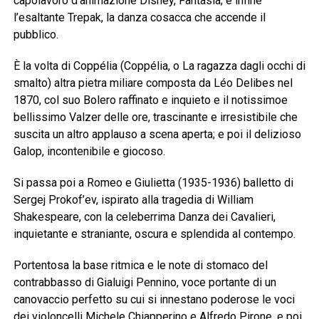
capolavoro d’animazione Disney, Fantasia; e infine
l’esaltante Trepak, la danza cosacca che accende il
pubblico.
È la volta di Coppélia (Coppélia, o La ragazza dagli occhi di
smalto) altra pietra miliare composta da Léo Delibes nel
1870, col suo Bolero raffinato e inquieto e il notissimoe
bellissimo Valzer delle ore, trascinante e irresistibile che
suscita un altro applauso a scena aperta; e poi il delizioso
Galop, incontenibile e giocoso.
Si passa poi a Romeo e Giulietta (1935-1936) balletto di
Sergej Prokof’ev, ispirato alla tragedia di William
Shakespeare, con la celeberrima Danza dei Cavalieri,
inquietante e straniante, oscura e splendida al contempo.
Portentosa la base ritmica e le note di stomaco del
contrabbasso di Gialuigi Pennino, voce portante di un
canovaccio perfetto su cui si innestano poderose le voci
dei violoncelli Michele Chiapperino e Alfredo Pirone, e poi