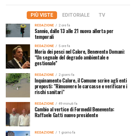
PIÙ VISTE
EDITORIALE
TV
REDAZIONE
2 ore fa
Sannio, dalle 13 alle 21 nuova allerta per
temporali
REDAZIONE
5 ore fa
Moria dei pesci nel Calore, Benevento Domani:
“Un segnale del degrado ambientale e
gestionale”
REDAZIONE
2 giorni fa
Inquinamento Calore, il Comune scrive agli enti
preposti: "Rimuovere le carcasse e verificare i
rischi sanitari"
REDAZIONE
49 minuti fa
Cambio al vertice di Formedil Benevento:
Raffaele Gatti nuovo presidente
REDAZIONE
1 giorno fa