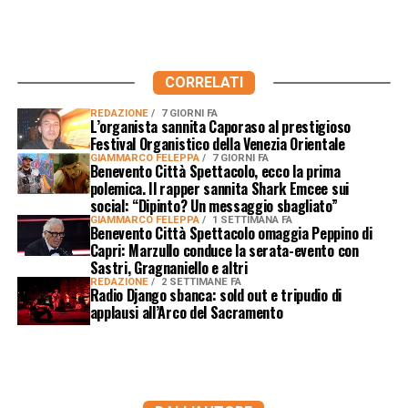
CORRELATI
REDAZIONE
7 GIORNI FA
L’organista sannita Caporaso al prestigioso
Festival Organistico della Venezia Orientale
GIAMMARCO FELEPPA
7 GIORNI FA
Benevento Città Spettacolo, ecco la prima
polemica. Il rapper sannita Shark Emcee sui
social: “Dipinto? Un messaggio sbagliato”
GIAMMARCO FELEPPA
1 SETTIMANA FA
Benevento Città Spettacolo omaggia Peppino di
Capri: Marzullo conduce la serata-evento con
Sastri, Gragnaniello e altri
REDAZIONE
2 SETTIMANE FA
Radio Django sbanca: sold out e tripudio di
applausi all’Arco del Sacramento