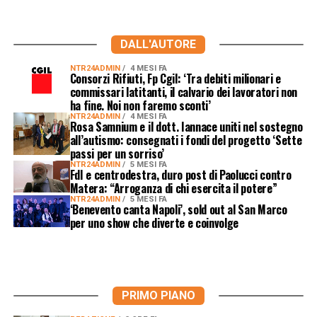
DALL'AUTORE
NTR24ADMIN
4 MESI FA
Consorzi Rifiuti, Fp Cgil: ‘Tra debiti milionari e
commissari latitanti, il calvario dei lavoratori non
ha fine. Noi non faremo sconti’
NTR24ADMIN
4 MESI FA
Rosa Samnium e il dott. Iannace uniti nel sostegno
all’autismo: consegnati i fondi del progetto ‘Sette
passi per un sorriso’
NTR24ADMIN
5 MESI FA
FdI e centrodestra, duro post di Paolucci contro
Matera: “Arroganza di chi esercita il potere”
NTR24ADMIN
5 MESI FA
‘Benevento canta Napoli’, sold out al San Marco
per uno show che diverte e coinvolge
PRIMO PIANO