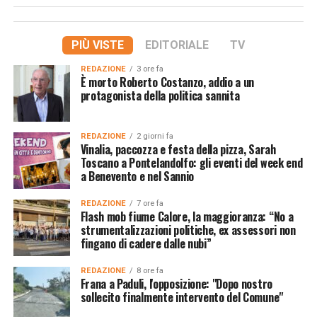
PIÙ VISTE
EDITORIALE
TV
REDAZIONE
3 ore fa
È morto Roberto Costanzo, addio a un
protagonista della politica sannita
REDAZIONE
2 giorni fa
Vinalia, paccozza e festa della pizza, Sarah
Toscano a Pontelandolfo: gli eventi del week end
a Benevento e nel Sannio
REDAZIONE
7 ore fa
Flash mob fiume Calore, la maggioranza: “No a
strumentalizzazioni politiche, ex assessori non
fingano di cadere dalle nubi”
REDAZIONE
8 ore fa
Frana a Paduli, l'opposizione: "Dopo nostro
sollecito finalmente intervento del Comune"