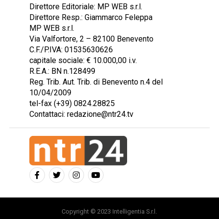
Direttore Editoriale: MP WEB s.r.l.
Direttore Resp.: Giammarco Feleppa
MP WEB s.r.l.
Via Valfortore, 2 – 82100 Benevento
C.F./P.IVA: 01535630626
capitale sociale: € 10.000,00 i.v.
R.E.A.: BN n.128499
Reg. Trib. Aut. Trib. di Benevento n.4 del
10/04/2009
tel-fax (+39) 0824.28825
Contattaci: redazione@ntr24.tv
Copyright © 2023 Intelligentia S.r.l.