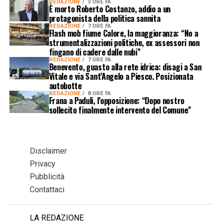
REDAZIONE
3 ORE FA
È morto Roberto Costanzo, addio a un
protagonista della politica sannita
REDAZIONE
7 ORE FA
Flash mob fiume Calore, la maggioranza: “No a
strumentalizzazioni politiche, ex assessori non
fingano di cadere dalle nubi”
REDAZIONE
7 ORE FA
Benevento, guasto alla rete idrica: disagi a San
Vitale e via Sant’Angelo a Piesco. Posizionata
autobotte
REDAZIONE
8 ORE FA
Frana a Paduli, l’opposizione: “Dopo nostro
sollecito finalmente intervento del Comune”
Disclaimer
Privacy
Pubblicità
Contattaci
LA REDAZIONE