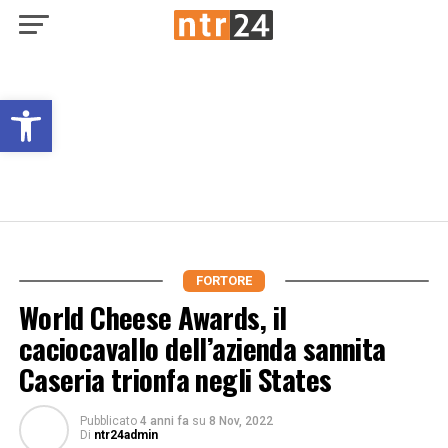
Open toolbar
FORTORE
World Cheese Awards, il
caciocavallo dell’azienda sannita
Caseria trionfa negli States
Pubblicato
4 anni fa
su
8 Nov, 2022
Di
ntr24admin