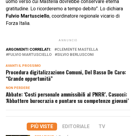
uomo verso cui Mastella dovrebbe conservare eterna
gratitudine. Lo ricorderemo a tempo debito”. Lo dichiara
Fulvio Martusciello
, coordinatore regionale vicario di
Forza Italia.
ANNUNCIO
ARGOMENTI CORRELATI:
CLEMENTE MASTELLA
FULVIO MARTUSCIELLO
SILVIO BERLUSCONI
AVANTI IL ​​PROSSIMO
Procedura digitalizzazione Comuni, Del Basso De Caro:
“Grande opportunità”
NON PERDERE
Abbate: ‘Costi personale ammissibili al PNRR’. Casucci:
‘Abbattere burocrazia e puntare su competenze giovani’
PIÙ VISTE
EDITORIALE
TV