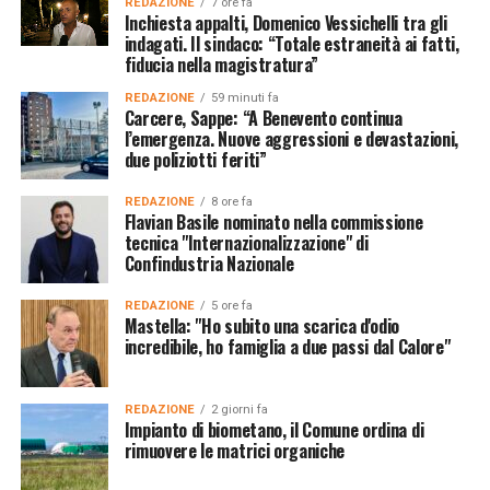
REDAZIONE
7 ore fa
Inchiesta appalti, Domenico Vessichelli tra gli
indagati. Il sindaco: “Totale estraneità ai fatti,
fiducia nella magistratura”
REDAZIONE
59 minuti fa
Carcere, Sappe: “A Benevento continua
l’emergenza. Nuove aggressioni e devastazioni,
due poliziotti feriti”
REDAZIONE
8 ore fa
Flavian Basile nominato nella commissione
tecnica "Internazionalizzazione" di
Confindustria Nazionale
REDAZIONE
5 ore fa
Mastella: "Ho subito una scarica d'odio
incredibile, ho famiglia a due passi dal Calore"
REDAZIONE
2 giorni fa
Impianto di biometano, il Comune ordina di
rimuovere le matrici organiche