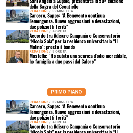
Sant’Angelo a Cupolo, presentata la 50ª edizione
della Sagra del Cecatiello
REDAZIONE
59 MINUTI FA
Carcere, Sappe: “A Benevento continua
l’emergenza. Nuove aggressioni e devastazioni,
due poliziotti feriti”
REDAZIONE
4 ORE FA
Accordo tra Adisurc Campania e Conservatorio
“Nicola Sala” per la residenza universitaria “Il
Molino”: presto il bando
REDAZIONE
5 ORE FA
Mastella: “Ho subito una scarica d’odio incredibile,
ho famiglia a due passi dal Calore”
PRIMO PIANO
REDAZIONE
59 MINUTI FA
Carcere, Sappe: “A Benevento continua
l’emergenza. Nuove aggressioni e devastazioni,
due poliziotti feriti”
REDAZIONE
4 ORE FA
Accordo tra Adisurc Campania e Conservatorio
“Nicola Sala” per la residenza universitaria “Il