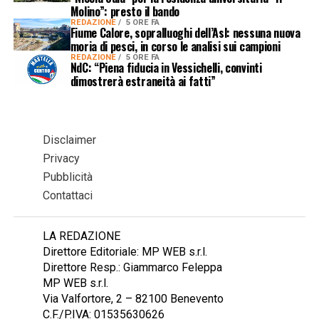
Molino”: presto il bando
REDAZIONE
5 ORE FA
Fiume Calore, sopralluoghi dell’Asl: nessuna nuova
moria di pesci, in corso le analisi sui campioni
REDAZIONE
5 ORE FA
NdC: “Piena fiducia in Vessichelli, convinti
dimostrerà estraneità ai fatti”
Disclaimer
Privacy
Pubblicità
Contattaci
LA REDAZIONE
Direttore Editoriale: MP WEB s.r.l.
Direttore Resp.: Giammarco Feleppa
MP WEB s.r.l.
Via Valfortore, 2 – 82100 Benevento
C.F./P.IVA: 01535630626