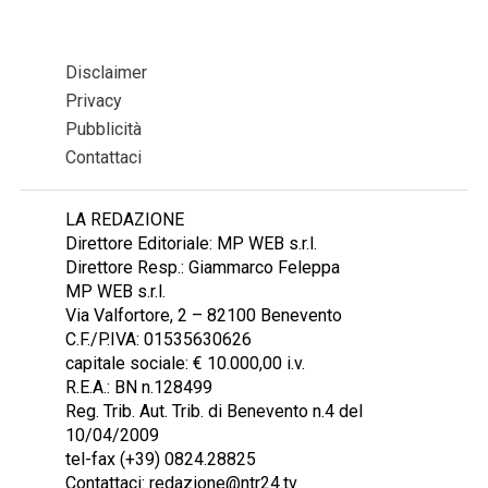
Disclaimer
Privacy
Pubblicità
Contattaci
LA REDAZIONE
Direttore Editoriale: MP WEB s.r.l.
Direttore Resp.: Giammarco Feleppa
MP WEB s.r.l.
Via Valfortore, 2 – 82100 Benevento
C.F./P.IVA: 01535630626
capitale sociale: € 10.000,00 i.v.
R.E.A.: BN n.128499
Reg. Trib. Aut. Trib. di Benevento n.4 del
10/04/2009
tel-fax (+39) 0824.28825
Contattaci: redazione@ntr24.tv