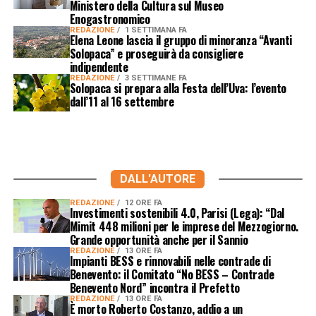
Ministero della Cultura sul Museo
Enogastronomico
REDAZIONE
1 SETTIMANA FA
Elena Leone lascia il gruppo di minoranza “Avanti
Solopaca” e proseguirà da consigliere
indipendente
REDAZIONE
3 SETTIMANE FA
Solopaca si prepara alla Festa dell’Uva: l’evento
dall’11 al 16 settembre
DALL'AUTORE
REDAZIONE
12 ORE FA
Investimenti sostenibili 4.0, Parisi (Lega): “Dal
Mimit 448 milioni per le imprese del Mezzogiorno.
Grande opportunità anche per il Sannio
REDAZIONE
13 ORE FA
Impianti BESS e rinnovabili nelle contrade di
Benevento: il Comitato “No BESS – Contrade
Benevento Nord” incontra il Prefetto
REDAZIONE
13 ORE FA
È morto Roberto Costanzo, addio a un