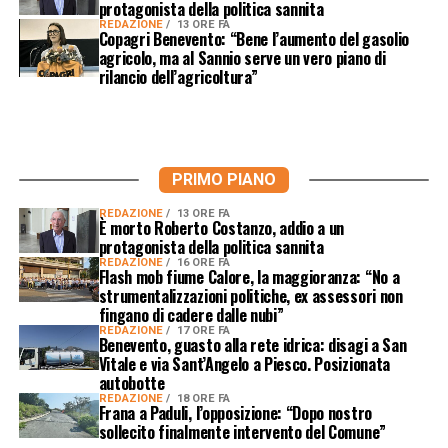
protagonista della politica sannita
REDAZIONE
13 ORE FA
Copagri Benevento: “Bene l’aumento del gasolio
agricolo, ma al Sannio serve un vero piano di
rilancio dell’agricoltura”
PRIMO PIANO
REDAZIONE
13 ORE FA
È morto Roberto Costanzo, addio a un
protagonista della politica sannita
REDAZIONE
16 ORE FA
Flash mob fiume Calore, la maggioranza: “No a
strumentalizzazioni politiche, ex assessori non
fingano di cadere dalle nubi”
REDAZIONE
17 ORE FA
Benevento, guasto alla rete idrica: disagi a San
Vitale e via Sant’Angelo a Piesco. Posizionata
autobotte
REDAZIONE
18 ORE FA
Frana a Paduli, l’opposizione: “Dopo nostro
sollecito finalmente intervento del Comune”