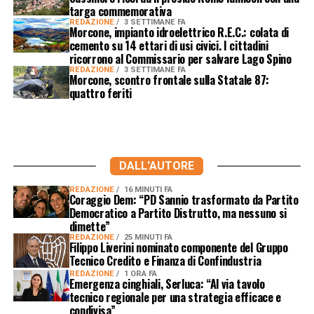
targa commemorativa
REDAZIONE
3 SETTIMANE FA
Morcone, impianto idroelettrico R.E.C.: colata di
cemento su 14 ettari di usi civici. I cittadini
ricorrono al Commissario per salvare Lago Spino
REDAZIONE
3 SETTIMANE FA
Morcone, scontro frontale sulla Statale 87:
quattro feriti
DALL'AUTORE
REDAZIONE
16 MINUTI FA
Coraggio Dem: “PD Sannio trasformato da Partito
Democratico a Partito Distrutto, ma nessuno si
dimette”
REDAZIONE
25 MINUTI FA
Filippo Liverini nominato componente del Gruppo
Tecnico Credito e Finanza di Confindustria
REDAZIONE
1 ORA FA
Emergenza cinghiali, Serluca: “Al via tavolo
tecnico regionale per una strategia efficace e
condivisa”