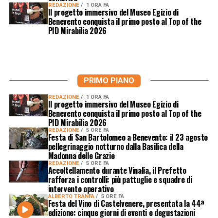
REDAZIONE
1 ORA FA
Il progetto immersivo del Museo Egizio di
Benevento conquista il primo posto al Top of the
PID Mirabilia 2026
PRIMO PIANO
REDAZIONE
1 ORA FA
Il progetto immersivo del Museo Egizio di
Benevento conquista il primo posto al Top of the
PID Mirabilia 2026
REDAZIONE
5 ORE FA
Festa di San Bartolomeo a Benevento: il 23 agosto
pellegrinaggio notturno dalla Basilica della
Madonna delle Grazie
REDAZIONE
5 ORE FA
Accoltellamento durante Vinalia, il Prefetto
rafforza i controlli: più pattuglie e squadre di
intervento operativo
ALBERTO TRANFA
5 ORE FA
Festa del Vino di Castelvenere, presentata la 44ª
edizione: cinque giorni di eventi e degustazioni