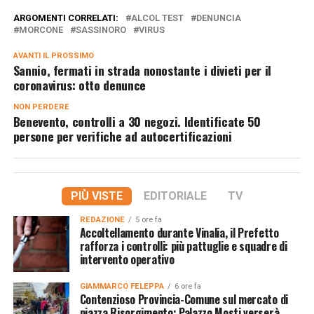
ARGOMENTI CORRELATI:
ALCOL TEST
DENUNCIA
MORCONE
SASSINORO
VIRUS
AVANTI IL ​​PROSSIMO
Sannio, fermati in strada nonostante i divieti per il
coronavirus: otto denunce
NON PERDERE
Benevento, controlli a 30 negozi. Identificate 50
persone per verifiche ad autocertificazioni
PIÙ VISTE
EDITORIALE
TV
REDAZIONE
5 ore fa
Accoltellamento durante Vinalia, il Prefetto
rafforza i controlli: più pattuglie e squadre di
intervento operativo
GIAMMARCO FELEPPA
6 ore fa
Contenzioso Provincia-Comune sul mercato di
piazza Risorgimento: Palazzo Mosti verserà