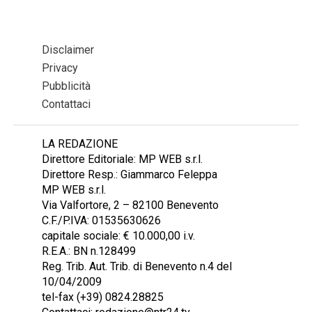
Disclaimer
Privacy
Pubblicità
Contattaci
LA REDAZIONE
Direttore Editoriale: MP WEB s.r.l.
Direttore Resp.: Giammarco Feleppa
MP WEB s.r.l.
Via Valfortore, 2 – 82100 Benevento
C.F./P.IVA: 01535630626
capitale sociale: € 10.000,00 i.v.
R.E.A.: BN n.128499
Reg. Trib. Aut. Trib. di Benevento n.4 del
10/04/2009
tel-fax (+39) 0824.28825