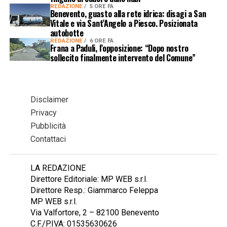
REDAZIONE
5 ORE FA
Benevento, guasto alla rete idrica: disagi a San
Vitale e via Sant’Angelo a Piesco. Posizionata
autobotte
REDAZIONE
6 ORE FA
Frana a Paduli, l’opposizione: “Dopo nostro
sollecito finalmente intervento del Comune”
Disclaimer
Privacy
Pubblicità
Contattaci
LA REDAZIONE
Direttore Editoriale: MP WEB s.r.l.
Direttore Resp.: Giammarco Feleppa
MP WEB s.r.l.
Via Valfortore, 2 – 82100 Benevento
C.F./P.IVA: 01535630626