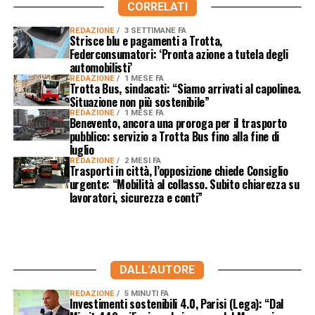
CORRELATI
REDAZIONE
3 SETTIMANE FA
Strisce blu e pagamenti a Trotta,
Federconsumatori: ‘Pronta azione a tutela degli
automobilisti’
REDAZIONE
1 MESE FA
Trotta Bus, sindacati: “Siamo arrivati al capolinea.
Situazione non più sostenibile”
REDAZIONE
1 MESE FA
Benevento, ancora una proroga per il trasporto
pubblico: servizio a Trotta Bus fino alla fine di
luglio
REDAZIONE
2 MESI FA
Trasporti in città, l’opposizione chiede Consiglio
urgente: “Mobilità al collasso. Subito chiarezza su
lavoratori, sicurezza e conti”
DALL'AUTORE
REDAZIONE
5 MINUTI FA
Investimenti sostenibili 4.0, Parisi (Lega): “Dal