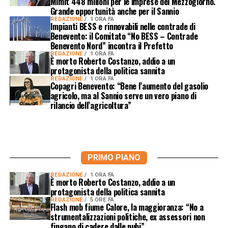
Mimit 448 milioni per le imprese del Mezzogiorno.
Grande opportunità anche per il Sannio
REDAZIONE
1 ORA FA
Impianti BESS e rinnovabili nelle contrade di
Benevento: il Comitato “No BESS – Contrade
Benevento Nord” incontra il Prefetto
REDAZIONE
1 ORA FA
È morto Roberto Costanzo, addio a un
protagonista della politica sannita
REDAZIONE
1 ORA FA
Copagri Benevento: “Bene l’aumento del gasolio
agricolo, ma al Sannio serve un vero piano di
rilancio dell’agricoltura”
PRIMO PIANO
REDAZIONE
1 ORA FA
È morto Roberto Costanzo, addio a un
protagonista della politica sannita
REDAZIONE
5 ORE FA
Flash mob fiume Calore, la maggioranza: “No a
strumentalizzazioni politiche, ex assessori non
fingano di cadere dalle nubi”