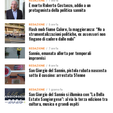
REDAZIONE
1 ora fa
È morto Roberto Costanzo, addio a un
protagonista della politica sannita
REDAZIONE
5 ore fa
Flash mob fiume Calore, la maggioranza: “No a
strumentalizzazioni politiche, ex assessori non
fingano di cadere dalle nubi”
REDAZIONE
7 ore fa
Sannio, emanata allerta per temporali
improvvisi
REDAZIONE
8 ore fa
San Giorgio del Sannio, pistola rubata nascosta
sotto il cuscino: arrestata 51enne
REDAZIONE
1 giorno fa
San Giorgio del Sannio si illumina con "La Bella
Estate Sangiorgese": al via la terza edizione tra
cultura, musica e grandi ospiti