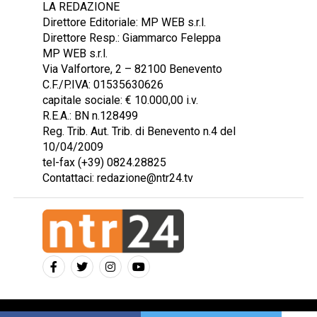
LA REDAZIONE
Direttore Editoriale: MP WEB s.r.l.
Direttore Resp.: Giammarco Feleppa
MP WEB s.r.l.
Via Valfortore, 2 – 82100 Benevento
C.F./P.IVA: 01535630626
capitale sociale: € 10.000,00 i.v.
R.E.A.: BN n.128499
Reg. Trib. Aut. Trib. di Benevento n.4 del
10/04/2009
tel-fax (+39) 0824.28825
Contattaci: redazione@ntr24.tv