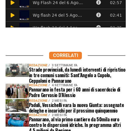
CORRELATI
REDAZIONE
3 SETTIMANE FA
Strade provinciali, da lunedì interventi di ripristino
in tre comuni sanniti: Sant’Angelo a Cupolo,
Ceppaloni e Pannarano
REDAZIONE
4 SETTIMANE FA
Pannarano in festa per i 60 anni di sacerdozio di
Padre Gervasio D’Alessio
REDAZIONE
2 MESI FA
Paduli, Vessichelli vara la nuova Giunta: assegnate
deleghe e incarichi per il prossimo quinquennio
REDAZIONE
2 MESI FA
Pannarano, al via primo cantiere da 50mila euro
contro le dispersioni idriche. In programma altri
4,5 milioni da Regione