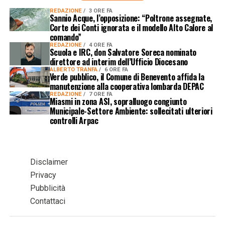
REDAZIONE
3 ORE FA
Sannio Acque, l’opposizione: “Poltrone assegnate,
Corte dei Conti ignorata e il modello Alto Calore al
comando”
REDAZIONE
4 ORE FA
Scuola e IRC, don Salvatore Soreca nominato
direttore ad interim dell’Ufficio Diocesano
ALBERTO TRANFA
6 ORE FA
Verde pubblico, il Comune di Benevento affida la
manutenzione alla cooperativa lombarda DEPAC
REDAZIONE
7 ORE FA
Miasmi in zona ASI, sopralluogo congiunto
Municipale-Settore Ambiente: sollecitati ulteriori
controlli Arpac
Disclaimer
Privacy
Pubblicità
Contattaci