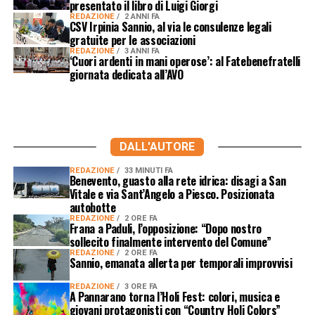
presentato il libro di Luigi Giorgi
REDAZIONE
2 ANNI FA
CSV Irpinia Sannio, al via le consulenze legali
gratuite per le associazioni
REDAZIONE
3 ANNI FA
‘Cuori ardenti in mani operose’: al Fatebenefratelli
giornata dedicata all’AVO
DALL'AUTORE
REDAZIONE
33 MINUTI FA
Benevento, guasto alla rete idrica: disagi a San
Vitale e via Sant’Angelo a Piesco. Posizionata
autobotte
REDAZIONE
2 ORE FA
Frana a Paduli, l’opposizione: “Dopo nostro
sollecito finalmente intervento del Comune”
REDAZIONE
2 ORE FA
Sannio, emanata allerta per temporali improvvisi
REDAZIONE
3 ORE FA
A Pannarano torna l’Holi Fest: colori, musica e
giovani protagonisti con “Country Holi Colors”