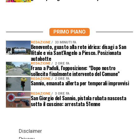
PRIMO PIANO
REDAZIONE
33 MINUTI FA
Benevento, guasto alla rete idrica: disagi a San
Vitale e via Sant’Angelo a Piesco. Posizionata
autobotte
REDAZIONE
2 ORE FA
Frana a Paduli, l’opposizione: “Dopo nostro
sollecito finalmente intervento del Comune”
REDAZIONE
2 ORE FA
Sannio, emanata allerta per temporali improvvisi
REDAZIONE
3 ORE FA
San Giorgio del Sannio, pistola rubata nascosta
sotto il cuscino: arrestata 51enne
Disclaimer