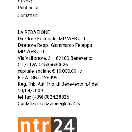
Privacy
Pubblicità
Contattaci
LA REDAZIONE
Direttore Editoriale: MP WEB s.r.l.
Direttore Resp.: Giammarco Feleppa
MP WEB s.r.l.
Via Valfortore, 2 – 82100 Benevento
C.F./P.IVA: 01535630626
capitale sociale: € 10.000,00 i.v.
R.E.A.: BN n.128499
Reg. Trib. Aut. Trib. di Benevento n.4 del
10/04/2009
tel-fax (+39) 0824.28825
Contattaci: redazione@ntr24.tv