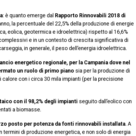
ia
: è quanto emerge dal
Rapporto Rinnovabili 2018 di
anno, la percentuale del 22,5% della produzione di energie
ica, eolica, geotermica e idroelettrica) rispetto al 16,6%
complessivi e in un contesto di crescita significativa di
Scarseggia, in generale, il peso dell’energia idroelettrica.
lancio energetico regionale, per la Campania dove nel
ermato un ruolo di primo piano
sia per la produzione di
 calore con i circa 30 mila impianti (per la precisione
taico con il 98,2% degli impianti
seguito dall’eolico con
mentati a biomasse.
rzo posto per potenza da fonti rinnovabili installata
. A
n termini di produzione energetica, e non solo di energia