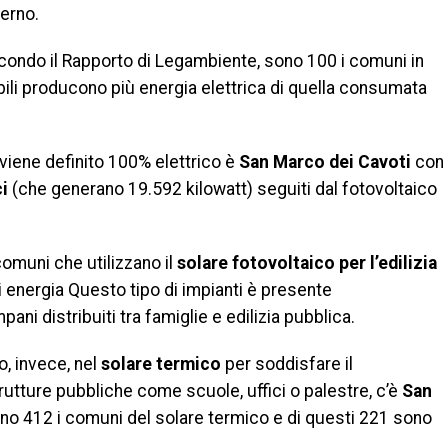
lerno.
econdo il Rapporto di Legambiente, sono 100 i comuni in
bili producono più energia elettrica di quella consumata
e viene definito 100% elettrico è
San Marco dei Cavoti
con
ci
(che generano 19.592 kilowatt) seguiti dal fotovoltaico
 comuni che utilizzano il
solare fotovoltaico per l’edilizia
 energia Questo tipo di impianti è presente
ni distribuiti tra famiglie e edilizia pubblica.
o, invece, nel
solare termico
per soddisfare il
rutture pubbliche come scuole, uffici o palestre, c’è
San
sono 412 i comuni del solare termico e di questi 221 sono