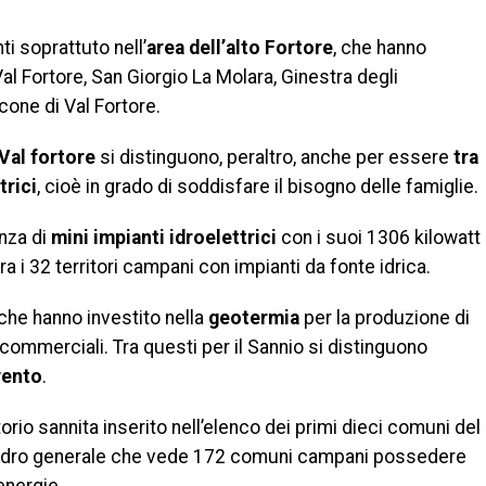
nti soprattuto nell’
area dell’alto Fortore
, che hanno
al Fortore, San Giorgio La Molara, Ginestra degli
cone di Val Fortore.
Val fortore
si distinguono, peraltro, anche per essere
tra
trici
, cioè in grado di soddisfare il bisogno delle famiglie.
nza di
mini impianti idroelettrici
con i suoi 1306 kilowatt
tra i 32 territori campani con impianti da fonte idrica.
che hanno investito nella
geotermia
per la produzione di
 commerciali. Tra questi per il Sannio si distinguono
ento
.
torio sannita inserito nell’elenco dei primi dieci comuni del
quadro generale che vede 172 comuni campani possedere