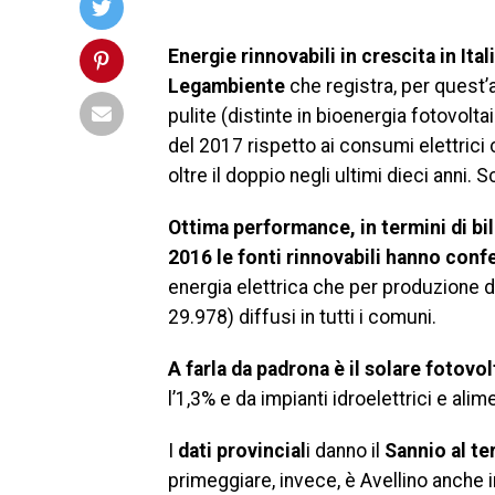
Energie rinnovabili in crescita in Ital
Legambiente
che registra, per quest’
pulite (distinte in bioenergia fotovolta
del 2017 rispetto ai consumi elettrici 
oltre il doppio negli ultimi dieci anni. 
Ottima performance, in termini di bi
2016 le fonti rinnovabili hanno conf
energia elettrica che per produzione di
29.978) diffusi in tutti i comuni.
A farla da padrona è il solare fotovol
l’1,3% e da impianti idroelettrici e ali
I
dati provincial
i danno il
Sannio al te
primeggiare, invece, è Avellino anche i