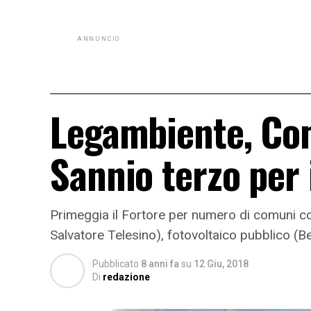
ANNUNCIO
Legambiente, Com
Sannio terzo per 
Primeggia il Fortore per numero di comuni con
Salvatore Telesino), fotovoltaico pubblico (B
Pubblicato
8 anni fa
su
12 Giu, 2018
Di
redazione