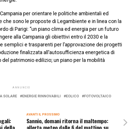
energie.
ampania per orientare le politiche ambientali ed
e che sono le proposte di Legambiente e in linea con la
rdo di Parigi: “un piano clima ed energia per un futuro
gere alla Campania gli obiettivi entro il 2030 e la
e semplici e trasparenti per l’approvazione dei progetti
produzione finalizzata all’autosufficienza energetica di
 del patrimonio edilizio; un piano per la mobilità
ANNUNCIO
A SOLARE
ENERGIE RINNOVABILI
EOLICO
FOTOVOLTAICO
AVANTI IL ​​PROSSIMO
egali:
Sannio, domani ritorna il maltempo:
i della
allerta meteo dalle 6 del mattino su