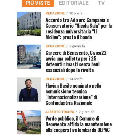
PIÙ VISTE
EDITORIALE
TV
REDAZIONE
10 ore fa
Accordo tra Adisurc Campania e
Conservatorio “Nicola Sala” per la
residenza universitaria “Il
Molino”: presto il bando
REDAZIONE
2 giorni fa
Carcere di Benevento, Civico22
avvia una colletta per i 25
detenuti rimasti senza beni
essenziali dopo la rivolta
REDAZIONE
14 ore fa
Flavian Basile nominato nella
commissione tecnica
"Internazionalizzazione" di
Confindustria Nazionale
ALBERTO TRANFA
2 giorni fa
Verde pubblico, il Comune di
Benevento affida la manutenzione
alla cooperativa lombarda DEPAC