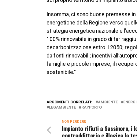
sul proprio territorio un impianto a bio
Insomma, ci sono buone premesse in C
energetiche della Regione verso quell
strategia energetica nazionale e l’acco
100% rinnovabile in grado di far raggiun
decarbonizzazione entro il 2050; regol
da fonti rinnovabili; incentivi all’auto
famiglie e piccole imprese; il recupero
sostenibile.”
ARGOMENTI CORRELATI:
AMBIENTE
ENERGI
LEGAMBIENTE
RAPPORTO
NON PERDERE
Impianto rifiuti a Sassinoro, i l
contraddittoria e illogica la tes