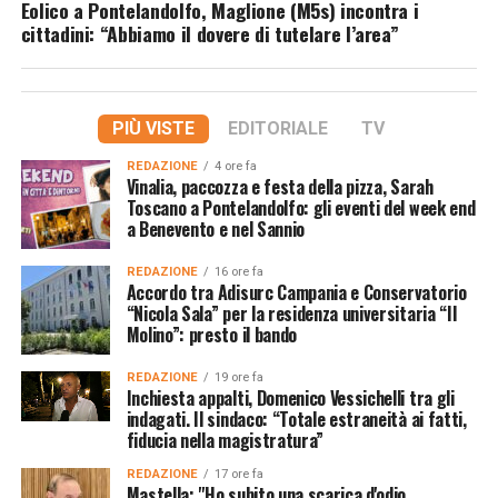
Eolico a Pontelandolfo, Maglione (M5s) incontra i
cittadini: “Abbiamo il dovere di tutelare l’area”
PIÙ VISTE
EDITORIALE
TV
REDAZIONE
4 ore fa
Vinalia, paccozza e festa della pizza, Sarah
Toscano a Pontelandolfo: gli eventi del week end
a Benevento e nel Sannio
REDAZIONE
16 ore fa
Accordo tra Adisurc Campania e Conservatorio
“Nicola Sala” per la residenza universitaria “Il
Molino”: presto il bando
REDAZIONE
19 ore fa
Inchiesta appalti, Domenico Vessichelli tra gli
indagati. Il sindaco: “Totale estraneità ai fatti,
fiducia nella magistratura”
REDAZIONE
17 ore fa
Mastella: "Ho subito una scarica d'odio