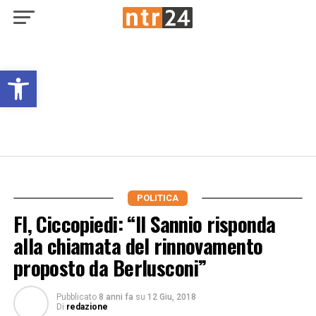
Open toolbar
POLITICA
FI, Ciccopiedi: “Il Sannio risponda
alla chiamata del rinnovamento
proposto da Berlusconi”
Pubblicato
8 anni fa
su
12 Giu, 2018
Di
redazione