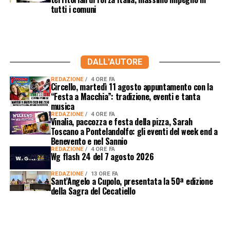
tutti i comuni
DALL'AUTORE
REDAZIONE
4 ORE FA
Circello, martedì 11 agosto appuntamento con la
“Festa a Macchia”: tradizione, eventi e tanta
musica
REDAZIONE
4 ORE FA
Vinalia, paccozza e festa della pizza, Sarah
Toscano a Pontelandolfo: gli eventi del week end a
Benevento e nel Sannio
REDAZIONE
4 ORE FA
Wg flash 24 del 7 agosto 2026
REDAZIONE
13 ORE FA
Sant’Angelo a Cupolo, presentata la 50ª edizione
della Sagra del Cecatiello