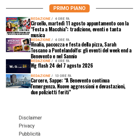
PRIMO PIANO
REDAZIONE
4 ORE FA
Circello, martedì 11 agosto appuntamento con la
“Festa a Macchia”: tradizione, eventi e tanta
musica
REDAZIONE
4 ORE FA
Vinalia, paccozza e festa della pizza, Sarah
Toscano a Pontelandolfo: gli eventi del week end a
Benevento e nel Sannio
REDAZIONE
4 ORE FA
Wg flash 24 del 7 agosto 2026
REDAZIONE
13 ORE FA
Carcere, Sappe: “A Benevento continua
l’emergenza. Nuove aggressioni e devastazioni,
due poliziotti feriti”
Disclaimer
Privacy
Pubblicità