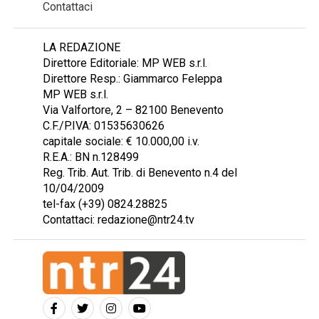
Contattaci
LA REDAZIONE
Direttore Editoriale: MP WEB s.r.l.
Direttore Resp.: Giammarco Feleppa
MP WEB s.r.l.
Via Valfortore, 2 – 82100 Benevento
C.F./P.IVA: 01535630626
capitale sociale: € 10.000,00 i.v.
R.E.A.: BN n.128499
Reg. Trib. Aut. Trib. di Benevento n.4 del
10/04/2009
tel-fax (+39) 0824.28825
Contattaci: redazione@ntr24.tv