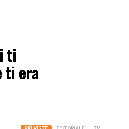
 ti
 ti era
PIÙ VISTE
EDITORIALE
TV