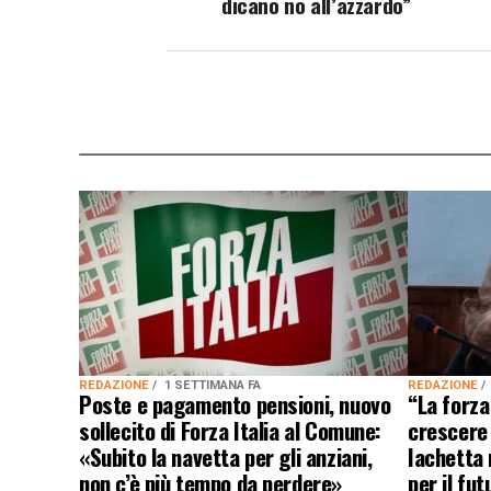
dicano no all’azzardo”
REDAZIONE
1 SETTIMANA FA
REDAZIONE
Poste e pagamento pensioni, nuovo
“La forza
sollecito di Forza Italia al Comune:
crescere
«Subito la navetta per gli anziani,
Iachetta r
non c’è più tempo da perdere»
per il fut