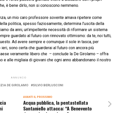
 che, è bene dirlo, non si conoscono nemmeno.
udenza, un mio caro professore sovente amava ripetere come
della politica, spesso faziosamente, determina l’uscita della
ripetiamo da anni, un’impellente necessità di riformare un sistema
mpre guardato al futuro con rinnovato ottimismo: da te, noi tutti,
 questo. Ad avere sempre e comunque il sole in tasca, per
 ieri, sono certa che guarderai al futuro con ancora più
Paese veramente libero che – conclude la De Girolamo – offra
 e alle migliaia di giovani che ogni anno abbandonano il nostro
ANNUNCIO
ZIA DE GIROLAMO
SILVIO BERLUSCONI
AVANTI IL ​​PROSSIMO
cia
Acqua pubblica, la pentastellata
ni
Santaniello attacca: “A Benevento