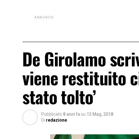
ANNUNCIO
De Girolamo scriv
viene restituito 
stato tolto’
Pubblicato
8 anni fa
su
13 Mag, 2018
Di
redazione