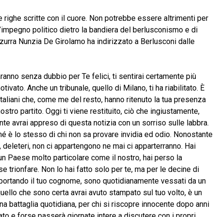
 righe scritte con il cuore. Non potrebbe essere altrimenti per
’impegno politico dietro la bandiera del berlusconismo e di
’azzurra Nunzia De Girolamo ha indirizzato a Berlusconi dalle
anno senza dubbio per Te felici, ti sentirai certamente più
ivato. Anche un tribunale, quello di Milano, ti ha riabilitato. È
 italiani che, come me del resto, hanno ritenuto la tua presenza
stro partito. Oggi ti viene restituito, ciò che ingiustamente,
mente avrai appreso di questa notizia con un sorriso sulle labbra.
 è lo stesso di chi non sa provare invidia ed odio. Nonostante
i, deleteri, non ci appartengono ne mai ci apparterranno. Hai
 un Paese molto particolare come il nostro, hai perso la
e trionfare. Non lo hai fatto solo per te, ma per le decine di
on portando il tuo cognome, sono quotidianamente vessati da un
quello che sono certa avrai avuto stampato sul tuo volto, è un
una battaglia quotidiana, per chi si riscopre innocente dopo anni
sato e forse passerà giornate intere a discutere con i propri