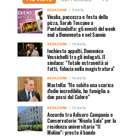
REDAZIONE
3 ore fa
Vinalia, paccozza e festa della
pizza, Sarah Toscano a
Pontelandolfo: gli eventi del week
end a Benevento e nel Sannio
REDAZIONE
19 ore fa
Inchiesta appalti, Domenico
Vessichelli tra gli indagati. Il
sindaco: “Totale estraneità ai
fatti, fiducia nella magistratura”
REDAZIONE
16 ore fa
Mastella: "Ho subito una scarica
d'odio incredibile, ho famiglia a
due passi dal Calore"
REDAZIONE
15 ore fa
Accordo tra Adisurc Campania e
Conservatorio “Nicola Sala” per la
residenza universitaria “Il
Molino”: presto il bando