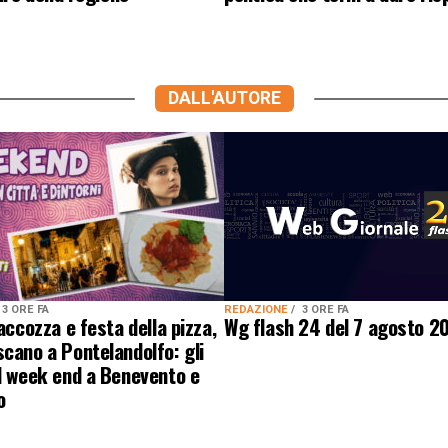
DALL'AUTORE
REDAZIONE
3 ORE FA
3 ORE FA
Wg flash 24 del 7 agosto 2
paccozza e festa della pizza,
cano a Pontelandolfo: gli
l week end a Benevento e
o