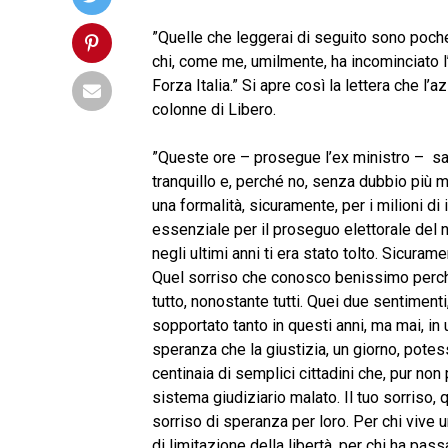
”Quelle che leggerai di seguito sono poche
chi, come me, umilmente, ha incominciato l
Forza Italia.” Si apre così la lettera che l
colonne di Libero.
”Queste ore – prosegue l’ex ministro – sar
tranquillo e, perché no, senza dubbio più mot
una formalità, sicuramente, per i milioni di
essenziale per il proseguo elettorale del no
negli ultimi anni ti era stato tolto. Sicura
Quel sorriso che conosco benissimo perché
tutto, nonostante tutti. Quei due sentiment
sopportato tanto in questi anni, ma mai, in
speranza che la giustizia, un giorno, potess
centinaia di semplici cittadini che, pur n
sistema giudiziario malato. Il tuo sorriso, 
sorriso di speranza per loro. Per chi vive 
di limitazione della libertà, per chi ha pas