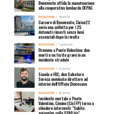
Benevento affida la manutenzione
alla cooperativa lombarda DEPAC
REDAZIONE
18 ore fa
Carcere di Benevento, Civico22
avvia una colletta per i 25
detenuti rimasti senza beni
essenziali dopo la rivolta
REDAZIONE
1 giorno fa
Dramma a Ponte Valentino: due
morti e un ferito grave in un
incidente stradale
REDAZIONE
12 ore fa
Scuola e IRC, don Salvatore
Soreca nominato direttore ad
interim dell'Ufficio Diocesano
REDAZIONE
23 ore fa
Incidente mortale a Ponte
Valentino, Cimino (Cisl FP) torna a
chiedere interventi: "Subito
autovelox sulla SS90 bis"