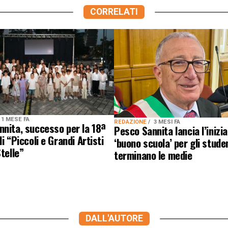
CORRELATI
1 MESE FA
REDAZIONE
3 MESI FA
nita, successo per la 18ª
Pesco Sannita lancia l’inizia
i “Piccoli e Grandi Artisti
‘buono scuola’ per gli stude
Stelle”
terminano le medie
DALL'AUTORE