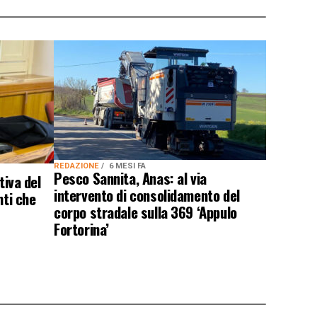
REDAZIONE
6 MESI FA
Pesco Sannita, Anas: al via
tiva del
intervento di consolidamento del
nti che
corpo stradale sulla 369 ‘Appulo
Fortorina’